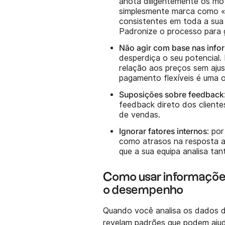
anota diligentemente os mo
simplesmente marca como «
consistentes em toda a sua e
Padronize o processo para 
Não agir com base nas info
desperdiça o seu potencial
relação aos preços sem aju
pagamento flexíveis é uma 
Suposições sobre feedback
feedback direto dos clientes
de vendas.
Ignorar fatores internos
: po
como atrasos na resposta a
que a sua equipa analisa ta
Como usar informações
o desempenho
Quando você analisa os dados d
revelam padrões que podem ajud