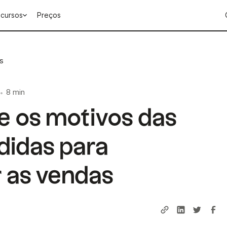
cursos
Preços
s
8 min
•
 os motivos das
didas para
r as vendas