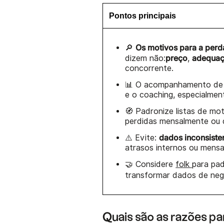
Pontos principais
Os motivos para a perd
🔎
preço
adequaç
dizem não:
,
concorrente.
📊 O acompanhamento de
e o coaching, especialmen
🧭 Padronize listas de mot
perdidas mensalmente ou 
dados inconsiste
⚠️ Evite:
atrasos internos ou mens
🤝 Considere
folk
para pad
transformar dados de ne
Quais são as razões pa