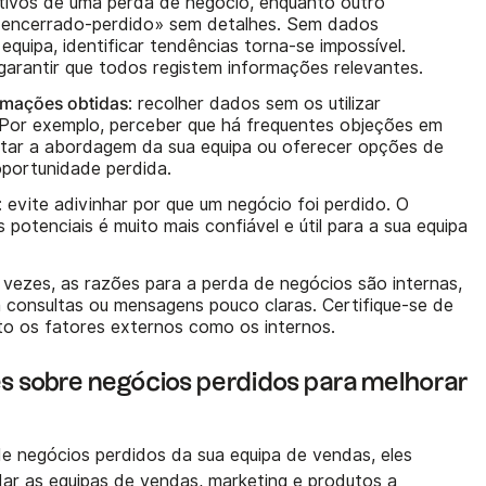
tivos de uma perda de negócio, enquanto outro
encerrado-perdido» sem detalhes. Sem dados
quipa, identificar tendências torna-se impossível.
garantir que todos registem informações relevantes.
rmações obtidas
: recolher dados sem os utilizar
. Por exemplo, perceber que há frequentes objeções em
star a abordagem da sua equipa ou oferecer opções de
oportunidade perdida.
: evite adivinhar por que um negócio foi perdido. O
 potenciais é muito mais confiável e útil para a sua equipa
r vezes, as razões para a perda de negócios são internas,
 consultas ou mensagens pouco claras. Certifique-se de
nto os fatores externos como os internos.
 sobre negócios perdidos para melhorar
e negócios perdidos da sua equipa de vendas, eles
ar as equipas de vendas, marketing e produtos a