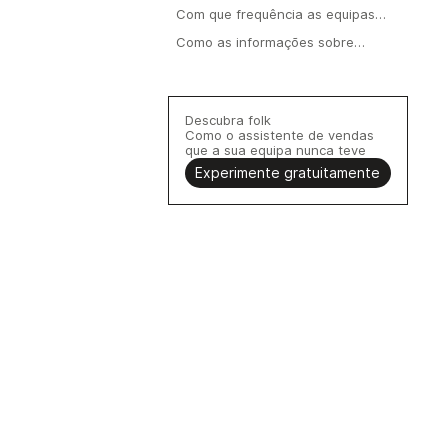
perda de negócios num CRM?
Com que frequência as equipas
devem rever os dados de casos
Como as informações sobre
encerrados sem sucesso?
negócios perdidos podem melhorar
o desempenho das vendas?
Descubra folk
Como o assistente de vendas
que a sua equipa nunca teve
Experimente gratuitamente