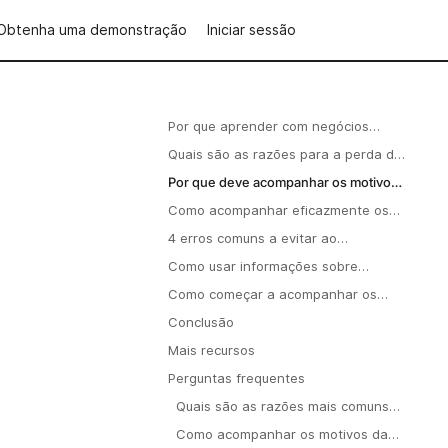
Obtenha uma demonstração
Iniciar sessão
Por que aprender com negócios
perdidos é importante
Quais são as razões para a perda de
negócios?
Por que deve acompanhar os motivos
das negociações perdidas
Como acompanhar eficazmente os
motivos da perda de negócios
4 erros comuns a evitar ao
acompanhar negócios perdidos
Como usar informações sobre
negócios perdidos para melhorar o
Como começar a acompanhar os
desempenho
motivos das negociações perdidas
Conclusão
hoje mesmo
Mais recursos
Perguntas frequentes
Quais são as razões mais comuns
para a perda de negócios?
Como acompanhar os motivos da