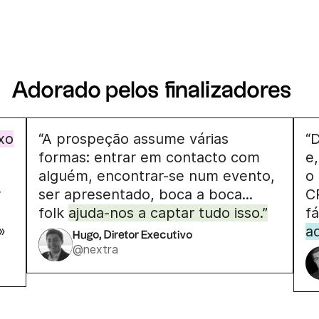
Adorado pelos finalizadores
uxo
“A prospeção assume várias
“
formas: entrar em contacto com
e
alguém, encontrar-se num evento,
o
r
ser apresentado, boca a boca...
C
folk
ajuda-nos a captar tudo isso.”
fá
»
a
Hugo, Diretor Executivo
@nextra