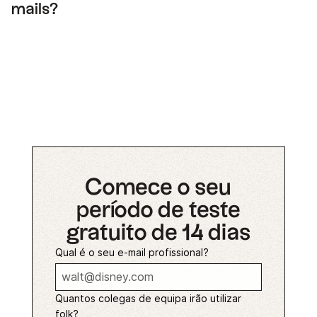
mails?
folk centraliza contactos e mensagens.
Permite que equipas de todos os tamanhos
enviem e-mails B2B personalizados em grande
escala, acompanhem o envolvimento e
mantenham todas as interações ligadas ao
contacto certo.
Comece o seu
período de teste
gratuito de 14 dias
Qual é o seu e-mail profissional?
Quantos colegas de equipa irão utilizar
folk?