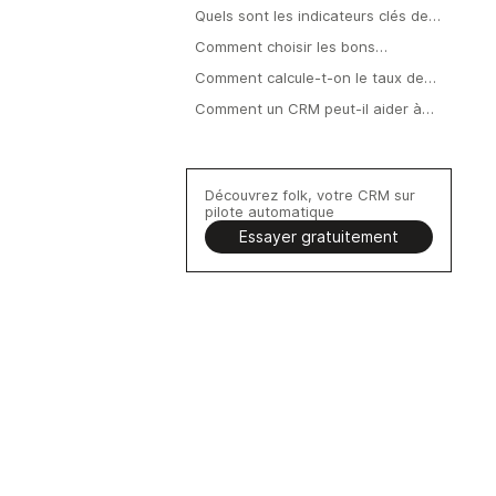
Quels sont les indicateurs clés de
performance (KPI) les plus
Comment choisir les bons
importants à suivre en matière de
indicateurs de performance
Comment calcule-t-on le taux de
ventes ?
commerciale ?
réussite des ventes ?
Comment un CRM peut-il aider à
suivre les indicateurs clés de
performance (KPI) des ventes ?
Découvrez folk, votre CRM sur
pilote automatique
Essayer gratuitement