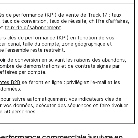
clés de performance (KPI) de vente de Track 17 : taux
, taux de conversion, taux de réussite, chiffre d'affaires,
et
taux de désabonnement
.
eurs clés de performance (KPI) en fonction de vos
par canal, taille du compte, zone géographique et
ue l'ensemble reste restreint.
oir de conversion en suivant les raisons des abandons,
 nombre de démonstrations et de contrats signés par
d'affaires par compte.
ntes B2B
se feront en ligne : privilégiez l'e-mail et les
s données.
k
pour suivre automatiquement vos indicateurs clés de
ir vos données, exécuter des séquences et faire évoluer
de 50 personnes.
e performance commerciale à suivre en