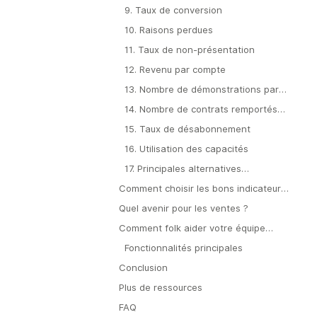
9. Taux de conversion
10. Raisons perdues
11. Taux de non-présentation
12. Revenu par compte
13. Nombre de démonstrations par
mois
14. Nombre de contrats remportés
par mois
15. Taux de désabonnement
16. Utilisation des capacités
17. Principales alternatives
(concurrents)
Comment choisir les bons indicateurs
de performance commerciale ?
Quel avenir pour les ventes ?
Comment folk aider votre équipe
commerciale à booster ses ventes
Fonctionnalités principales
Conclusion
Plus de ressources
FAQ