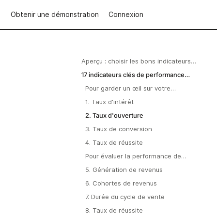
Obtenir une démonstration
Connexion
Aperçu : choisir les bons indicateurs
clés de performance (KPI) pour les
17 indicateurs clés de performance
ventes
commerciale à suivre en 2025
Pour garder un œil sur votre
génération de démos
1. Taux d'intérêt
2. Taux d'ouverture
3. Taux de conversion
4. Taux de réussite
Pour évaluer la performance de
votre processus de vente
5. Génération de revenus
6. Cohortes de revenus
7. Durée du cycle de vente
8. Taux de réussite