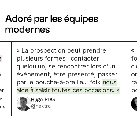
Adoré par les équipes
modernes
« La prospection peut prendre
«
e
plusieurs formes : contacter
f
quelqu'un, se rencontrer lors d'un
c
à
événement, être présenté, passer
o
par le bouche-à-oreille... folk
nous
ra
er
aide à saisir toutes ces occasions. »
p
»
Hugo, PDG
@nextra
ats