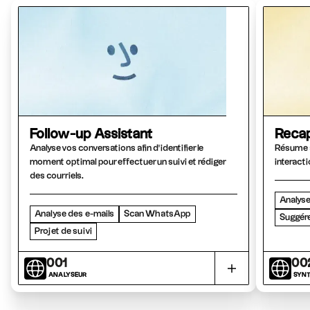
Follow-up Assistant
Recap
Analyse vos conversations afin d'identifier le
Résume a
moment optimal pour effectuer un suivi et rédiger
interacti
des courriels.
Analyse
Analyse des e-mails
Scan WhatsApp
Suggére
Projet de suivi
001
00
ANALYSEUR
SYNT