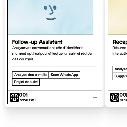
Follow-up Assistant
Recap
Analyse vos conversations afin d'identifier le
Résume a
moment optimal pour effectuer un suivi et rédiger
interacti
des courriels.
Analyse
Analyse des e-mails
Scan WhatsApp
Suggére
Projet de suivi
001
00
ANALYSEUR
SYNT