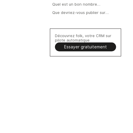
commentaires et les mentions «
Quel est un bon nombre
J'aime » LinkedIn vers un CRM ?
d'impressions sur LinkedIn ?
Que devriez-vous publier sur
LinkedIn pour attirer des prospects
qualifiés ?
Découvrez folk, votre CRM sur
pilote automatique
Essayer gratuitement