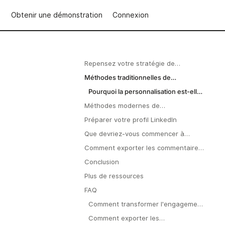
Obtenir une démonstration
Connexion
Repensez votre stratégie de
communication : transformez votre
Méthodes traditionnelles de
engagement sur LinkedIn en
sensibilisation
Pourquoi la personnalisation est-elle
prospects
importante ?
Méthodes modernes de
communication utilisant LinkedIn
Préparer votre profil LinkedIn
Que devriez-vous commencer à
publier sur LinkedIn ?
Comment exporter les commentaires
et les mentions « J'aime » de vos
Conclusion
publications LinkedIn
Plus de ressources
FAQ
Comment transformer l'engagement
sur LinkedIn en prospects ?
Comment exporter les