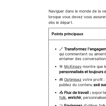
Naviguer dans le monde de la ve
lorsque vous devez vous assure
dès le départ.
Points principaux
Transformez l'engageme
🔗
qui commentent ou aiment
entamer des conversation
🎯
McKinsey
montre que l
personnalisés et toujours d
🧰
Optimisez
votre profil :
axé sur
publiez du contenu
Flux de travail :
📤
exporter
enrichir
folk
,
, personnalise
Envisagez
🤝
d'utiliser
fol