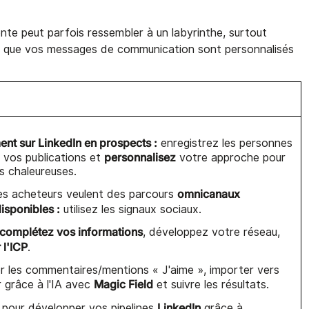
nte peut parfois ressembler à un labyrinthe, surtout
r que vos messages de communication sont personnalisés
nt sur LinkedIn en prospects :
enregistrez les personnes
personnalisez
 vos publications et
votre approche pour
s chaleureuses.
omnicanaux
es acheteurs veulent des parcours
isponibles :
utilisez les signaux sociaux.
complétez vos informations
, développez votre réseau,
 l'ICP
.
 les commentaires/mentions « J'aime », importer vers
Magic Field
r grâce à l'IA avec
et suivre les résultats.
LinkedIn
k
pour développer vos pipelines
grâce à