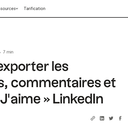
ssources
Tarification
7 min
•
porter les
ns, commentaires et
J'aime » LinkedIn