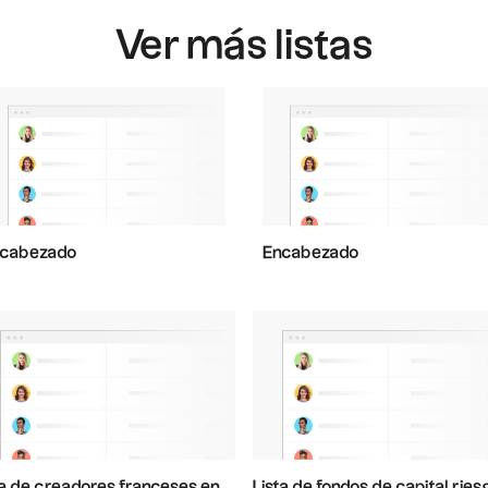
Ver más listas
cabezado
Encabezado
ta de creadores franceses en
Lista de fondos de capital ries