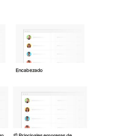
Encabezado
go
📰 Principales empresas de