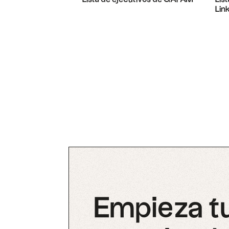
Lin
Empieza t