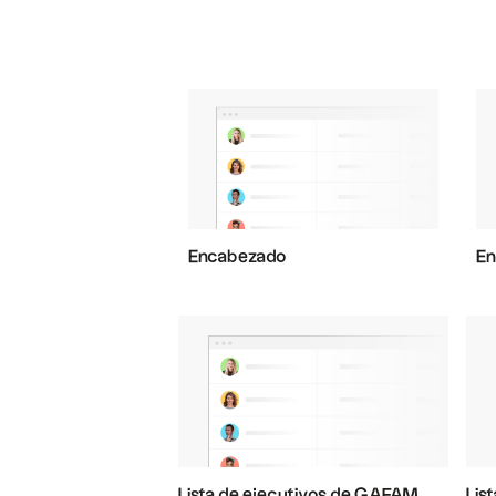
Encabezado
En
Lista de ejecutivos de GAFAM
Lis