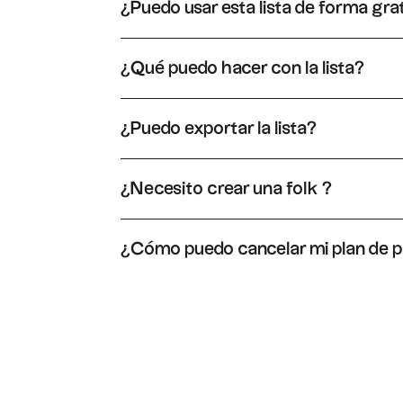
¿Puedo usar esta lista de forma gra
Sí, puedes usar esta lista libremente. Solo tien
clic en «Duplicar» y tendrás una versión edita
¿Qué puedo hacer con la lista?
Al duplicar la lista de folk, podrás enriquece
realizar un seguimiento de estas relaciones fá
¿Puedo exportar la lista?
Sí, puedes exportar la lista en formato XLS o C
¿Necesito crear una folk ?
De hecho, es necesario crear una folk para obt
¿Cómo puedo cancelar mi plan de 
Puedes cancelar tu plan en cualquier momento. 
plan gratuito para cancelar tu suscripción.