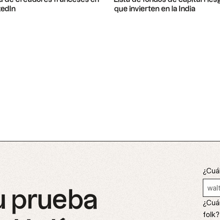
kedIn
que invierten en la India
¿Cuál
u prueba
¿Cuá
folk?