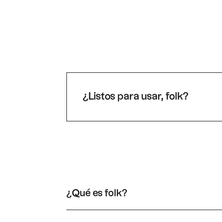
¿Listos para usar, folk?
¿Qué es folk?
folk un sistema CRM muy sencillo, conectado a 