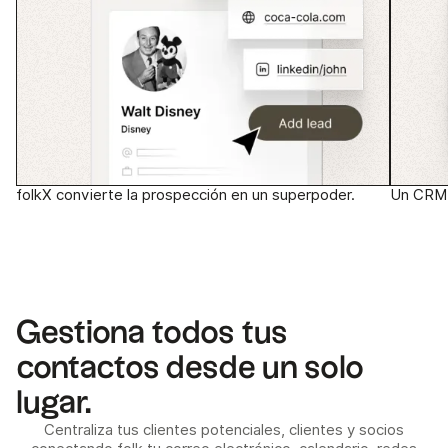
folkX convierte la prospección en un superpoder.
Un CRM 
Gestiona todos tus
contactos desde un solo
lugar.
Centraliza tus clientes potenciales, clientes y socios