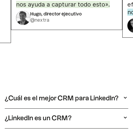
nos ayuda a capturar todo esto».
ef
n
Hugo, director ejecutivo
@nextra
¿Cuál es el mejor CRM para LinkedIn?
folk para LinkedIn está reconocido como el
mejor CRM para LinkedIn. Ofrece una forma
¿LinkedIn es un CRM?
sencilla de capturar, organizar y gestionar los
No. LinkedIn es una plataforma de networking
contactos de LinkedIn. Conecta LinkedIn con