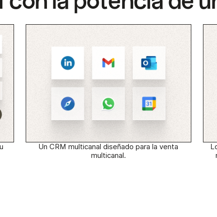
 con la potencia de
u
Un CRM multicanal diseñado para la venta
L
multicanal.