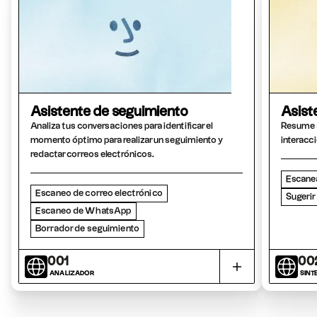
Asistente de seguimiento
Asist
Analiza tus conversaciones para identificar el
Resume a
momento óptimo para realizar un seguimiento y
interacc
redactar correos electrónicos.
Escanea
Escaneo de correo electrónico
Sugerir
Escaneo de WhatsApp
Borrador de seguimiento
001
00
ANALIZADOR
SINT