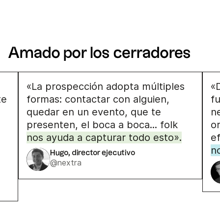
Amado por los cerradores
«La prospección adopta múltiples
«
te
formas: contactar con alguien,
f
quedar en un evento, que te
n
presenten, el boca a boca... folk
o
nos ayuda a capturar todo esto».
ef
n
Hugo, director ejecutivo
@nextra