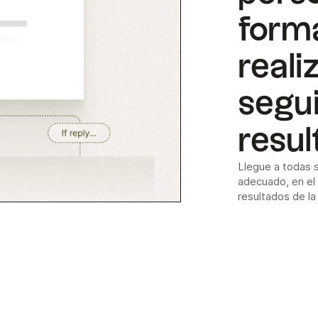
form
reali
segui
resul
Llegue a todas s
adecuado, en el
resultados de l