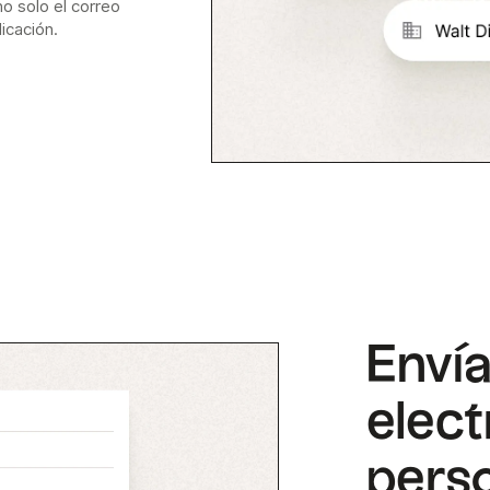
o solo el correo
licación.
Envía
elect
pers