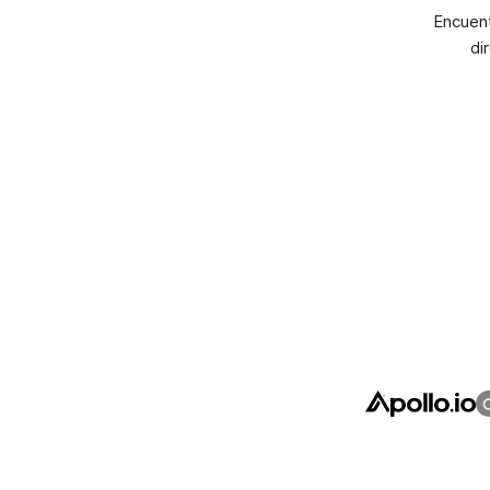
Encuent
di