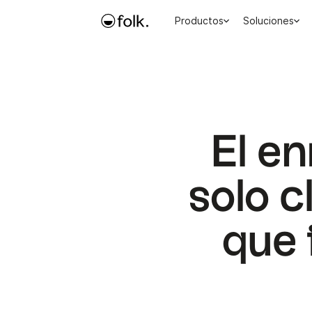
Productos
Soluciones
El e
solo c
que 