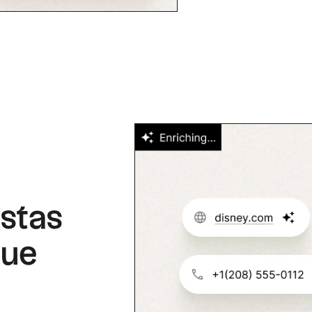
istas
que