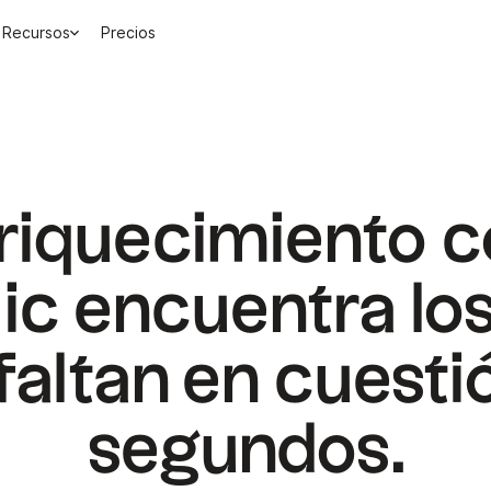
Recursos
Precios
nriquecimiento c
lic encuentra lo
faltan en cuesti
segundos.