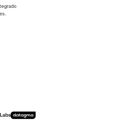
ntegrado
es.