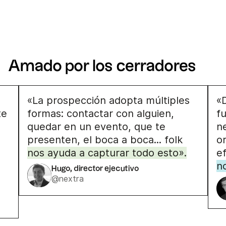
Amado por los cerradores
«La prospección adopta múltiples
«
te
formas: contactar con alguien,
f
quedar en un evento, que te
n
presenten, el boca a boca... folk
o
nos ayuda a capturar todo esto».
ef
n
Hugo, director ejecutivo
@nextra