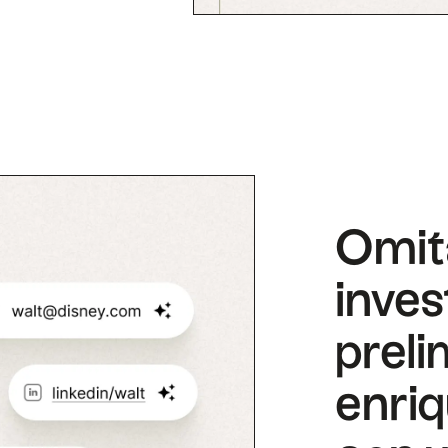
Omit
inves
preli
enri