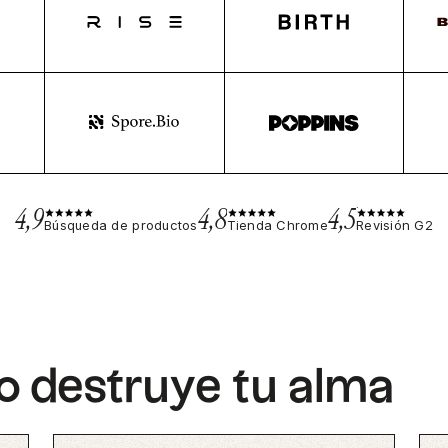
4,9
4,8
4,5
Búsqueda de productos
Tienda Chrome
Revisión G2
 destruye tu alma