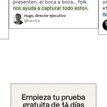
presenten, el boca a boca... folk
o
nos ayuda a capturar todo esto».
ef
n
Hugo, director ejecutivo
@nextra
Empieza tu prueba
gratuita de 14 días