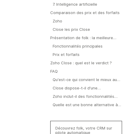
7. Intelligence artificielle
Comparaison des prix et des forfaits
Zoho
Close les prix Close
Présentation de folk : la meilleure
alternative à Zoho Close
Fonctionnalités principales
Prix et forfaits
Zoho Close : quel est le verdict ?
FAQ
Qu'est-ce qui convient le mieux aux
petites équipes commerciales : Zoho
Close dispose-t-il d'une
Close ?
fonctionnalité intégrée
Zoho inclut-il des fonctionnalités
d'enrichissement des contacts ?
d'IA ?
Quelle est une bonne alternative à
Zoho Close ?
Découvrez folk, votre CRM sur
pilote automatique