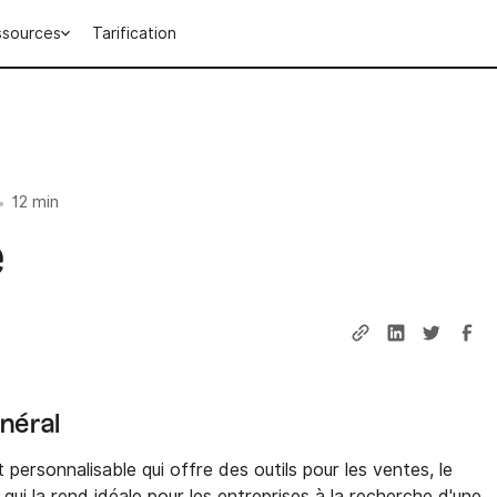
ssources
Tarification
12 min
•
e
énéral
personnalisable qui offre des outils pour les ventes, le
 qui la rend idéale pour les entreprises à la recherche d'une