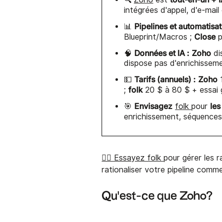
intégrées d'appel, d'e-mai
Pipelines et automatisat
📊
Close
Blueprint/Macros ;
p
Données et IA :
Zoho
🧠
di
dispose pas d'enrichissemen
Tarifs (annuels) :
Zoho
💵
1
folk
;
20 $ à 80 $ + essai g
Envisagez
les
🎯
folk
pour
enrichissement, séquences
👉🏼 Essayez folk
pour gérer les 
rationaliser votre pipeline comme
Qu'est-ce que Zoho?