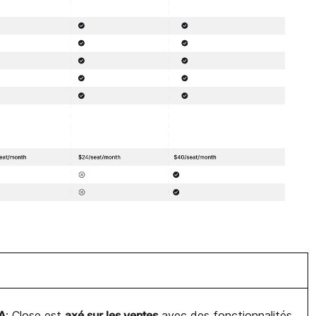
IA
axé sur les ventes
;
Close
est
avec des fonctionnalités