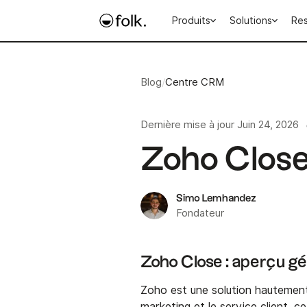
Produits
Solutions
Re
Blog
/
Centre CRM
Dernière mise à jour
Juin 24, 2026
Zoho Clos
Simo Lemhandez
Fondateur
Zoho Close : aperçu g
Zoho est une solution hautement 
marketing et le service client, ce