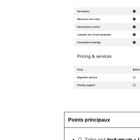
Points principaux
tout-en-un + 
🔍
Zoho
est