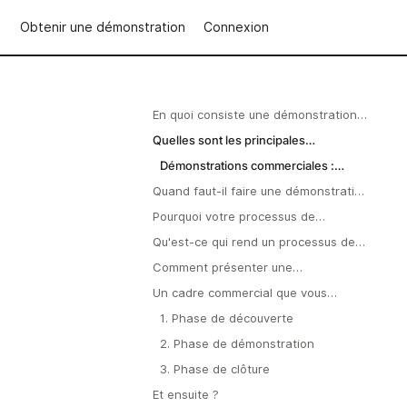
Obtenir une démonstration
Connexion
En quoi consiste une démonstration
commerciale ?
Quelles sont les principales
différences entre les démonstrations
Démonstrations commerciales :
commerciales et les démonstrations de
personnalisées et axées sur la
Quand faut-il faire une démonstration
produits ?
conversion
commerciale ?
Pourquoi votre processus de
démonstration commerciale est-il
Qu'est-ce qui rend un processus de
important ?
démonstration commerciale efficace
Comment présenter une
?
démonstration commerciale ?
Un cadre commercial que vous
pouvez reproduire pour réussir vos
1. Phase de découverte
démonstrations commerciales
2. Phase de démonstration
3. Phase de clôture
Et ensuite ?