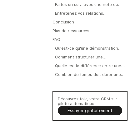
Faites un suivi avec une note de
remerciement.
Entretenez vos relations
commerciales
Conclusion
Plus de ressources
FAQ
Qu'est-ce qu'une démonstration
commerciale ?
Comment structurer une
démonstration commerciale ?
Quelle est la différence entre une
démonstration commerciale et une
Combien de temps doit durer une
démonstration produit ?
démonstration commerciale ?
Découvrez folk, votre CRM sur
pilote automatique
Essayer gratuitement