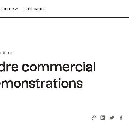
ssources
Tarification
9 min
•
adre commercial
émonstrations