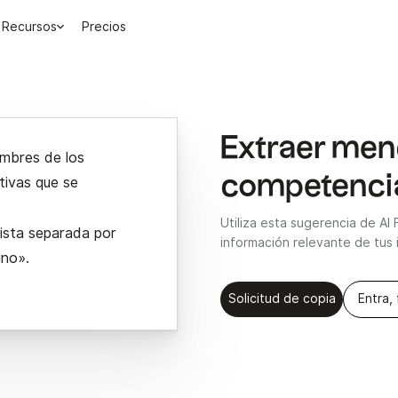
Recursos
Precios
Extraer menc
ombres de los
competenci
tivas que se
n
Utiliza esta sugerencia de AI
lista separada por
información relevante de tus 
uno».
Solicitud de copia
Entra, 