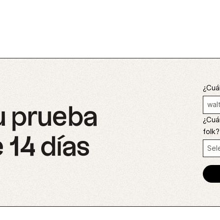
¿Cuál
u prueba
¿Cuá
folk?
 14 días