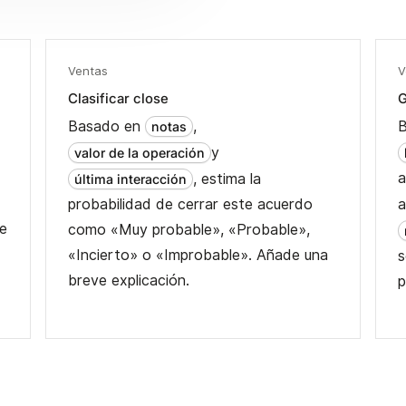
Ventas
V
Clasificar close
G
Basado en
,
notas
y
valor de la operación
a
, estima la
última interacción
.
probabilidad de cerrar este acuerdo
a
se
como «Muy probable», «Probable»,
«Incierto» o «Improbable». Añade una
s
breve explicación.
p