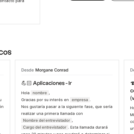
contacto para
icos
Desde
D
Morgane Conrad
💪🏻 Aplicaciones - Ir

c
Hola
nombre
,
(
u
Gracias por su interés en
empresa
.
ón
Nos gustaría pasar a la siguiente fase, que sería
H
realizar una primera llamada con
M
Nombre del entrevistador
,
c
Cargo del entrevistador
. Esta llamada durará
u