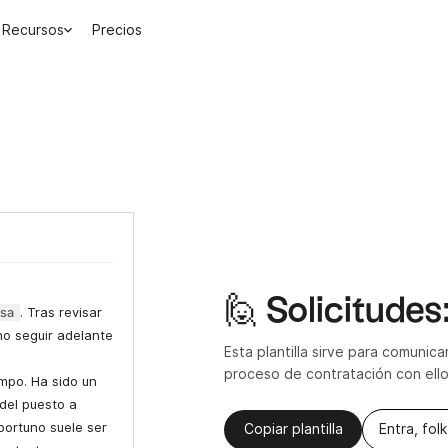
Recursos
Precios
🙋 Solicitudes
sa
. Tras revisar
no seguir adelante
Esta plantilla sirve para comunic
proceso de contratación con ello
mpo. Ha sido un
del puesto a
portuno suele ser
Copiar plantilla
Entra, folk