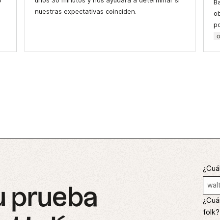
o
unos 30 minutos y nos ayudará a determinar si
B
nuestras expectativas coinciden.
o
p
o
¿Cuál
u prueba
¿Cuá
folk?