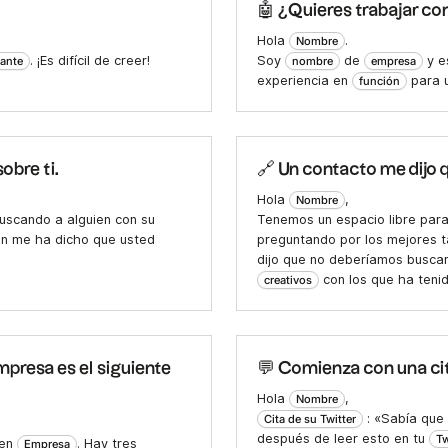
🤖 ¿Quieres trabajar co
Hola
.
Nombre
. ¡Es difícil de creer!
Soy
de
y e
ante
nombre
empresa
experiencia en
para u
función
obre ti.
🔗 Un contacto me dijo q
Hola
,
Nombre
uscando a alguien con su
Tenemos un espacio libre par
en me ha dicho que usted
preguntando por los mejores 
dijo que no deberíamos buscar
con los que ha tenid
creativos
mpresa es el siguiente
💬 Comienza con una cita
Hola
,
Nombre
: «Sabía que
Cita de su Twitter
después de leer esto en tu
Tw
 en
. Hay tres
Empresa