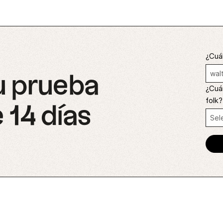
¿Cuál
u prueba
¿Cuá
folk?
 14 días