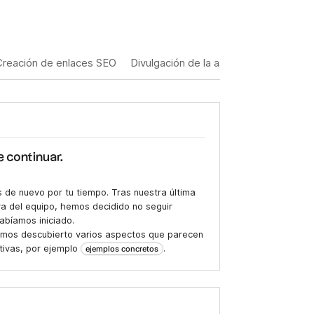
Creación de enlaces SEO
Divulgación de la asociación
Generac
e continuar.
 de nuevo por tu tiempo. Tras nuestra última
va del equipo, hemos decidido no seguir
abíamos iniciado.
hemos descubierto varios aspectos que parecen
ativas, por ejemplo
.
ejemplos concretos