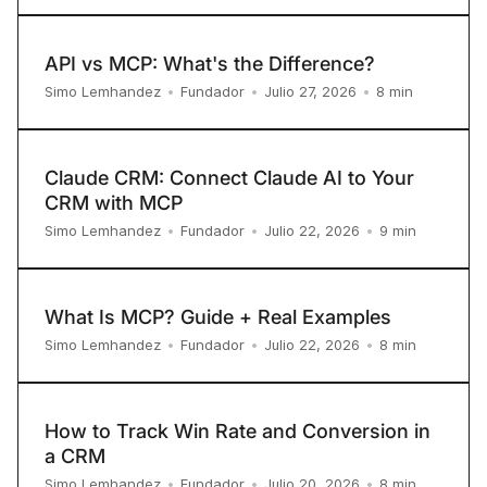
API vs MCP: What's the Difference?
8
min
Simo Lemhandez
•
Fundador
•
Julio 27, 2026
•
Claude CRM: Connect Claude AI to Your
CRM with MCP
9
min
Simo Lemhandez
•
Fundador
•
Julio 22, 2026
•
What Is MCP? Guide + Real Examples
8
min
Simo Lemhandez
•
Fundador
•
Julio 22, 2026
•
How to Track Win Rate and Conversion in
a CRM
8
min
Simo Lemhandez
•
Fundador
•
Julio 20, 2026
•