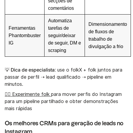
secções de
comentários
Automatiza
Dimensionamento
Ferramentas
tarefas de
de fluxos de
Phantombuster
seguir/deixar
trabalho de
IG
de seguir, DM e
divulgação a frio
scraping
💡 Dica de especialista
: use o folkX + folk juntos para
passar de perfil ➝ lead qualificado ➝ pipeline em
minutos.
👉🏼 Experimente folk
para mover perfis do Instagram
para um pipeline partilhado e obter demonstrações
mais rápidas
Os melhores CRMs para geração de leads no
Instagram