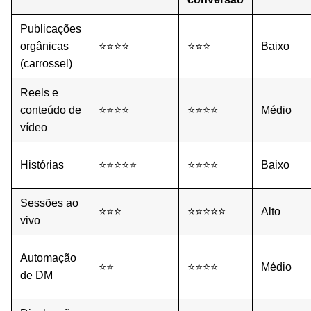
Publicações
orgânicas
⭐⭐⭐⭐
⭐⭐⭐
Baixo
(carrossel)
Reels e
conteúdo de
⭐⭐⭐⭐
⭐⭐⭐⭐
Médio
vídeo
Histórias
⭐⭐⭐⭐⭐
⭐⭐⭐⭐
Baixo
Sessões ao
⭐⭐⭐
⭐⭐⭐⭐⭐
Alto
vivo
Automação
⭐⭐
⭐⭐⭐⭐
Médio
de DM