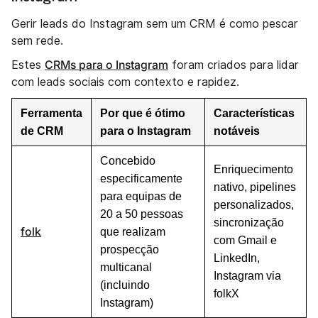
Gerir leads do Instagram sem um CRM é como pescar
sem rede.
CRMs para o Instagram
Estes
foram criados para lidar
com leads sociais com contexto e rapidez.
Ferramenta
Por que é ótimo
Características
de CRM
para o Instagram
notáveis
Concebido
Enriquecimento
especificamente
nativo, pipelines
para equipas de
personalizados,
20 a 50 pessoas
sincronização
folk
que realizam
com Gmail e
prospecção
LinkedIn,
multicanal
Instagram via
(incluindo
folkX
Instagram)