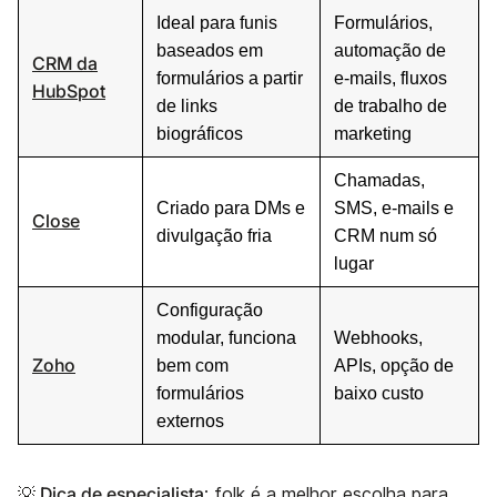
Ideal para funis
Formulários,
baseados em
automação de
CRM da
formulários a partir
e-mails, fluxos
HubSpot
de links
de trabalho de
biográficos
marketing
Chamadas,
Criado para DMs e
SMS, e-mails e
Close
divulgação fria
CRM num só
lugar
Configuração
modular, funciona
Webhooks,
Zoho
bem com
APIs, opção de
formulários
baixo custo
externos
💡 Dica de especialista
: folk é a melhor escolha para