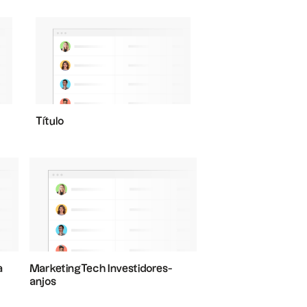
Título
a
MarketingTech Investidores-
anjos