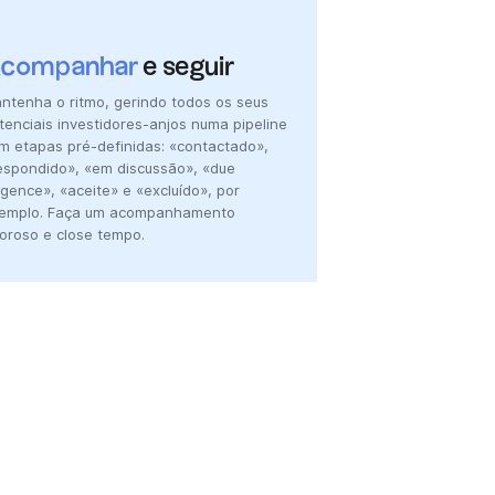
companhar
e seguir
ntenha o ritmo, gerindo todos os seus
tenciais investidores-anjos numa pipeline
m etapas pré-definidas: «contactado»,
espondido», «em discussão», «due
ligence», «aceite» e «excluído», por
emplo. Faça um acompanhamento
goroso e close tempo.