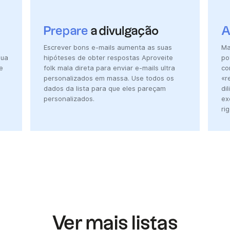
Prepare
a divulgação
A
Escrever bons e-mails aumenta as suas
Ma
sua
hipóteses de obter respostas Aproveite
po
e
folk mala direta para enviar e-mails ultra
co
personalizados em massa. Use todos os
«r
dados da lista para que eles pareçam
di
personalizados.
ex
ri
Ver mais listas