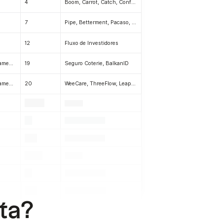
4
Boom, Carrot, Catch, Confident Cannabis, curbFlow, Deel, Deepgram, Earnest, Fabric, Gecko Robotics, Ginkgo Bioworks, Her, Hippo Insurance, HomeLight, Human Interest, Jeeves, Jopwell, Joy, Keeps, Kettle, Landed, Marqueta, Mason, Modern Treasury, Mux, Muzmatch, Mystery.org, Nova Credit, Opendoor, Pie Insurance, RapidSOS, Relativity Space, Robinhood, Roofr, Routable, Scratch, Simple Habit, SpaceX, Teleport, Thunkable, Treasury Prime, Trellis Connect, True Link, Young Alfred, Zeplin, Alpaca
7
Pipe, Betterment, Pacaso, Cherry, Relativity Space, Gemini, Robinhood, Docusign, Epic Games, Calm, Coinbase, Carta, Scale AI, Klarna, Vino Vest, Happy Co, Beem, Fyxt, Snappt, Fyxt, Snappt
12
Fluxo de Investidores
Pré-lançamento, Lançamento, Série A
19
Seguro Coterie, BalkanID
Pré-lançamento, Lançamento
20
WeeCare, ThreeFlow, Leap Services, Leap
.
.
.
.
.
.
.
.
.
.
.
sta?