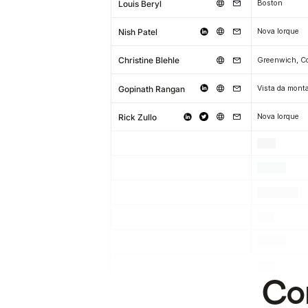
Louis Beryl
Boston
Nish Patel
Nova Iorque
Christine Blehle
Gopinath Rangan
Vista da mont
Rick Zullo
Nova Iorque
.
.
.
.
.
.
.
.
.
.
.
.
Com