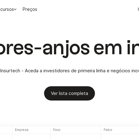
cursos
Preços
dores-anjos em i
Insurtech - Aceda a investidores de primeira linha e negócios in
Ver lista completa
Empresa
Foco
Palco