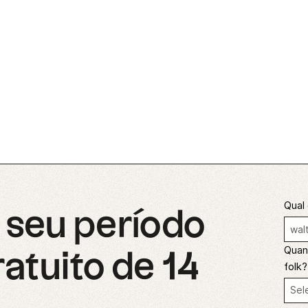
Qual 
seu período
Quant
ratuito de 14
folk?