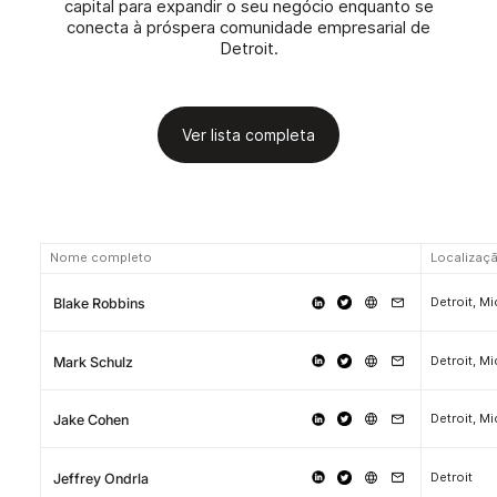
capital para expandir o seu negócio enquanto se
conecta à próspera comunidade empresarial de
Detroit.
Ver lista completa
Nome completo
Localizaç
Detroit, M
Blake Robbins
Detroit, M
Mark Schulz
Detroit, M
Jake Cohen
Detroit
Jeffrey Ondrla