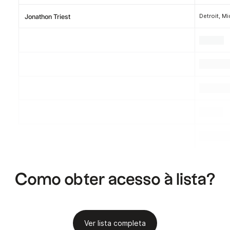
Detroit, M
Jonathon Triest
.
.
.
.
.
.
.
.
.
Como obter acesso à lista?
Ver lista completa