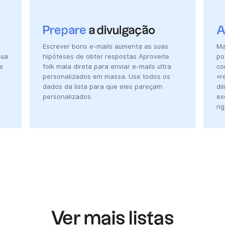
Prepare
a divulgação
A
Escrever bons e-mails aumenta as suas
Ma
sua
hipóteses de obter respostas Aproveite
po
e
folk mala direta para enviar e-mails ultra
co
personalizados em massa. Use todos os
«r
dados da lista para que eles pareçam
di
personalizados.
ex
ri
Ver mais listas