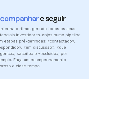
companhar
e seguir
ntenha o ritmo, gerindo todos os seus
tenciais investidores-anjos numa pipeline
m etapas pré-definidas: «contactado»,
espondido», «em discussão», «due
ligence», «aceite» e «excluído», por
emplo. Faça um acompanhamento
goroso e close tempo.