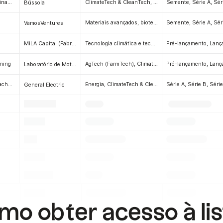
Copenhaga, Dinamarca
ClimateTech & CleanTech, Software
Semente, Série A, Sér
Bússola
Materiais avançados, biotecnologia, saúde, dispositivos médicos, CRM, comércio eletrónico, bens de consumo, tecnologia de retalho, SaaS, serviços profissionais, logística, tecnologia imobiliária, indústria de serviços, tecnologia climática e tecnologia limpa
Semente, Série A, Sér
VamosVentures
Tecnologia climática e tecnologia limpa
MiLA Capital (Fabricado em Los Angeles)
ming
AgTech (FarmTech), ClimateTech e CleanTech
Laboratório de Motores Primários
Boston, Massachusetts
Energia, ClimateTech & CleanTech, Indústrias, IoT (Internet das Coisas), Robótica, Software
General Electric
.
.
.
.
.
.
.
.
.
.
.
.
.
.
.
.
.
.
o obter acesso à li