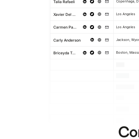
Talia Rafaeli
Xavier Del Rosario
Los Angeles
Carmen Palafox
Los Angeles
Carly Anderson
Jackson, Wyo
Briceyda Torres
.
.
.
.
.
.
.
.
.
.
.
.
Com