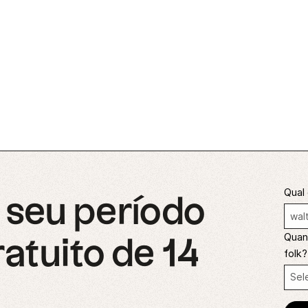
Qual 
seu período
Quant
ratuito de 14
folk?