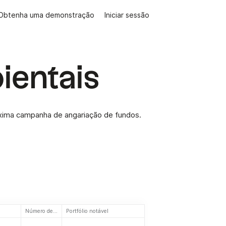
Obtenha uma demonstração
Iniciar sessão
ientais
óxima campanha de angariação de fundos.
Número de investimentos
Portfólio notável