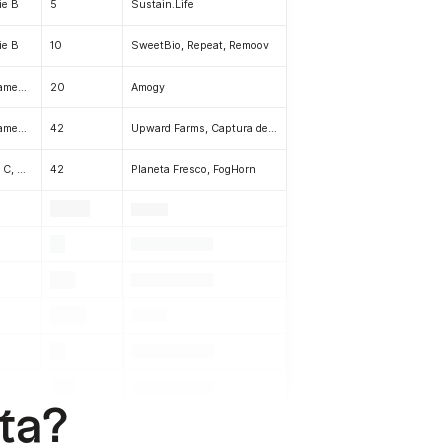
ie B
5
Sustain.Life
ie B
10
SweetBio, Repeat, Remoov
Pré-lançamento, Lançamento
20
Amogy
Pré-lançamento, Lançamento, Série A, Série B, Série C, Série D
42
Upward Farms, Captura de Carbono
Série A, Série B, Série C, Série D
42
Planeta Fresco, FogHorn
.
.
.
.
.
.
.
.
.
.
.
sta?