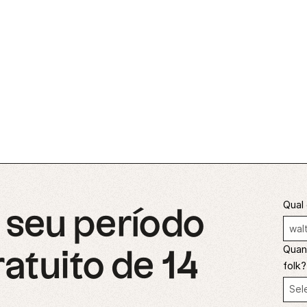
Qual 
seu período
Quant
ratuito de 14
folk?