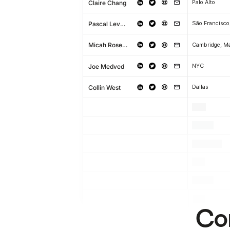
Claire Chang
Palo Alto
Pascal Levy-Garboua
Micah Rosenbloom
Joe Medved
NYC
Collin West
Dallas
.
.
.
.
.
.
.
.
.
.
.
.
Com