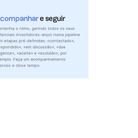
companhar
e seguir
ntenha o ritmo, gerindo todos os seus
tenciais investidores-anjos numa pipeline
m etapas pré-definidas: «contactado»,
espondido», «em discussão», «due
ligence», «aceite» e «excluído», por
emplo. Faça um acompanhamento
goroso e close tempo.