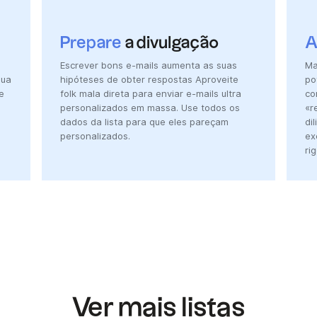
Prepare
a divulgação
A
Escrever bons e-mails aumenta as suas
Ma
sua
hipóteses de obter respostas Aproveite
po
e
folk mala direta para enviar e-mails ultra
co
personalizados em massa. Use todos os
«r
dados da lista para que eles pareçam
di
personalizados.
ex
ri
Ver mais listas