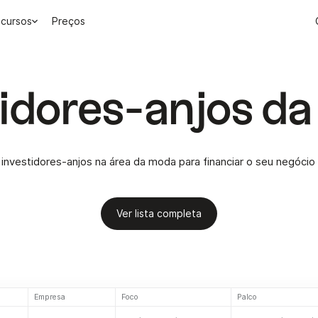
cursos
Preços
tidores-anjos d
investidores-anjos na área da moda para financiar o seu negóci
Ver lista completa
Empresa
Foco
Palco