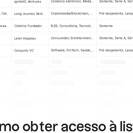
Comércio eletrónico, Moda, Marketing (MarTech), Mercado, Entretenimento e Mídia, Tecnologia de Varejo
Semente, Série A, Sér
igniteXL Ventures
São Francisco, Califórnia
Criptomoeda/Blockchain, Moda, Bens de consumo, FinTech, ClimateTech e CleanTech, Transportes, CloudTech, Cibersegurança, Tecnologia da informação, SaaS, PropTech, Serviços profissionais, Software, Economia criativa, Mercado, Aplicações, RetailTech, Alimentos e bebidas, Cuidados de saúde, Saúde e bem-estar
Long Journey Ventures
Cambridge, Massachusetts
B2B, Consultoria, Tecnologia de RH, Tecnologia da Informação, Software, Tecnologia em nuvem, Empresas, Infraestrutura, SaaS, Eventos, Desporto, Inteligência Artificial e Aprendizagem Automática (IA/ML), Transportes, Robótica, Comércio Eletrónico, Moda, Tecnologia de Retalho, Saúde, Consumidor, Marketing (MarTech), Automação de Vendas, Ferramentas de Desenvolvimento, FinTech, Cibersegurança, Serviços Profissionais, InsurTech, PetTech, Big Data e Análise, Manufatura, Ferramentas de Produtividade, PropTech, Paternidade, EdTech, Logística, IoT (Internet das Coisas), Pesquisa de Mercado, Entretenimento e Mídia, Beleza, Bens de Consumo, Aplicativos, SpaceTech, Criptomoeda/Blockchain, Hardware, Economia Criativa, E-Sports (Jogos), AgTech (FarmTech), Entregas, Alimentos e Bebidas, Colaboração, Software para Reuniões, Eletrónica de Consumo, Mercado, Hotelaria, Viagens, Comunidade, BioTech, Ciências da Vida, Farmacêutica, Computadores, Materiais Avançados, Saúde e Bem-Estar, CRM, Atendimento ao Cliente, Simulação, Tecnologia da Construção, Publicidade (AdTech)
Semente
Coletivo Fundador
Consumidor, Entretenimento e Mídia, Comércio Eletrónico, Software, Empresa
Lerer Hippeau
Software, FinTech, Saúde, EdTech, Consumidor
Conjunto VC
.
.
.
.
.
.
.
.
.
.
.
.
.
.
.
.
.
.
o obter acesso à li