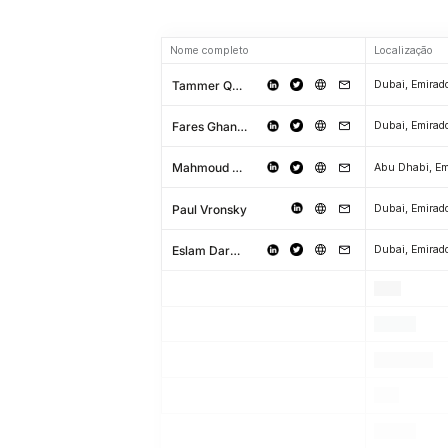
Nome completo
Localização
Tammer Qaddumi
Fares Ghandour
Mahmoud Adi
Paul Vronsky
Eslam Darwish
.
.
.
.
.
.
.
.
.
.