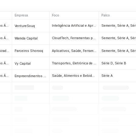
Empresa
Foco
Palco
Dubai, Emirados Árabes Unidos
Inteligência Artificial e Aprendizagem Automática (IA/AA), Tecnologia em Nuvem, Cibersegurança, Gestão de Riscos, Tecnologia de RH, Tecnologia Financeira, Big Data e Análise de Dados, Ferramentas de Desenvolvimento, Empresas, Tecnologia da Informação, Aplicações, Ferramentas de Produtividade, SaaS, Software, CRM, Automatização de Vendas, Eventos, Beleza, Comércio Eletrónico, Consumidor
Semente, Série A, Sér
VentureSouq
Dubai, Emirados Árabes Unidos
CloudTech, Ferramentas para Desenvolvedores, Garantia de Qualidade
Semente, Série A, Sér
Wamda Capital
Abu Dhabi, Emirados Árabes Unidos
Aplicativos, Saúde, Ferramentas de Produtividade, Telecomunicações (TMT), Hardware, Realidade Aumentada e Virtual (AR/VR), Entretenimento e Mídia, Economia Criativa
Semente, Série A, Sér
Parceiros Shorooq
Dubai, Emirados Árabes Unidos
Transportes, Eletrónica de consumo, Hardware, Indústrias, Fabricação, Dispositivos médicos, Inteligência artificial e aprendizagem automática (IA/ML), Big Data e análise de dados, FinTech, InsurTech, Software
Série D, Série B
Vy Capital
Dubai, Emirados Árabes Unidos
Saúde, Alimentos e Bebidas, Garantia de Qualidade, Saúde e Bem-Estar
Série A
Empreendimentos Globais
.
.
.
.
.
.
.
.
.
.
.
.
.
.
.