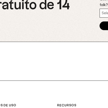
ratuito de 14
folk?
S DE USO
RECURSOS