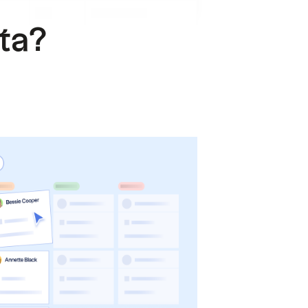
.
sta?