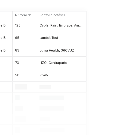
Número de investimentos
Portfólio notável
ie B
126
Cyble, Rain, Embrace, Amplemarket, Regology, Maroo, Superb AI, Proven Skincare
ie B
95
LambdaTest
ie B
83
Luma Health, 360VUZ
73
HZO, Contraparte
58
Vivoo
.
.
.
.
.
.
.
.
.
.