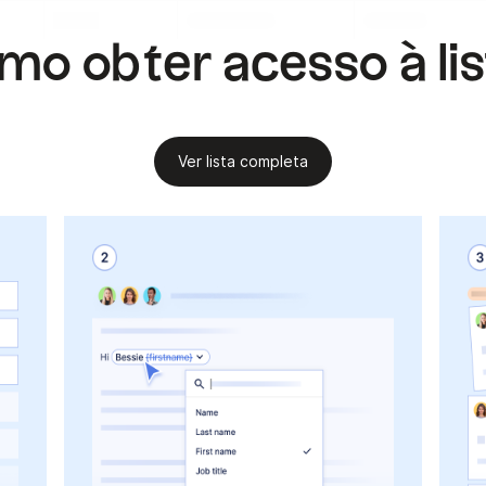
.
.
.
o obter acesso à li
Ver lista completa