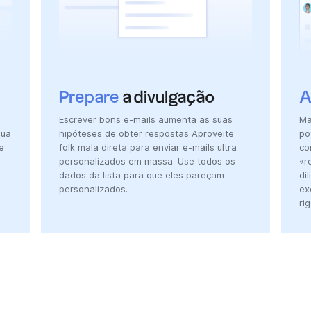
Prepare
a divulgação
A
Escrever bons e-mails aumenta as suas
Ma
sua
hipóteses de obter respostas Aproveite
po
e
folk mala direta para enviar e-mails ultra
co
personalizados em massa. Use todos os
«r
dados da lista para que eles pareçam
di
personalizados.
ex
ri