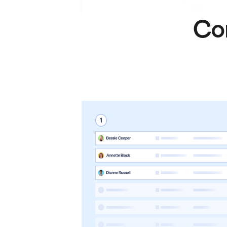
.
.
Com