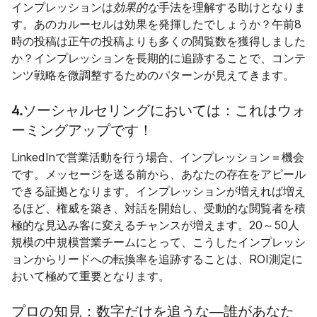
インプレッションは
効果的な
手法を理解する助けとなりま
す。あのカルーセルは効果を発揮したでしょうか？午前8
時の投稿は正午の投稿よりも多くの閲覧数を獲得しました
か？インプレッションを長期的に追跡することで、コンテ
ンツ戦略を微調整するためのパターンが見えてきます。
4.
ソーシャルセリングにおいては：これはウォ
ーミングアップです！
LinkedInで営業活動を行う場合、インプレッション＝機会
です。メッセージを送る前から、あなたの存在をアピール
できる証拠となります。インプレッションが増えれば増え
るほど、権威を築き、対話を開始し、受動的な閲覧者を積
極的な見込み客に変えるチャンスが増えます。20～50人
規模の中規模営業チームにとって、こうしたインプレッシ
ョンからリードへの転換率を追跡することは、ROI測定に
おいて極めて重要となります。
プロの知見：数字だけを追うな―誰があなた