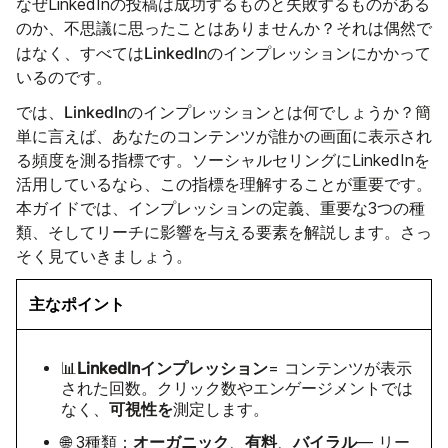
なぜLinkedInの投稿は成功するものと失敗するものがある
のか、不思議に思ったことはありませんか？それは偶然で
はLinkedInのインプレッション
はなく、すべて
にかかって
いるのです。
LinkedInのインプレッションとは何でしょうか
では、
？簡
単に言えば、あなたのコンテンツが誰かの画面に表示され
る頻度を測る指標です。ソーシャルセリングにLinkedInを
活用しているなら、この指標を理解することが重要です。
本ガイドでは、インプレッションの定義、重要な3つの種
類、そしてリーチに影響を与える要素を解説します。さっ
そく見ていきましょう。
主なポイント
LinkedInインプレッション
📊
= コンテンツが表示
された回数。クリック数やエンゲージメントでは
可視性を
なく、
測定します。
オーガニック
有料
バイラル
🌐 3種類：
、
、
— リー