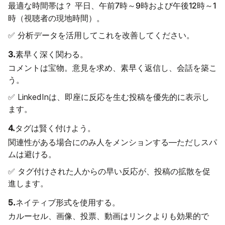
午前7時～9時
午後12時～1
最適な時間帯は？ 平日、
および
時
（視聴者の現地時間）。
✅ 分析データを活用してこれを改善してください。
3.
素早く深く関わる。
コメントは宝物。意見を求め、素早く返信し、会話を築こ
う。
✅ LinkedInは、即座に反応を生む投稿を優先的に表示し
ます。
4.
タグは賢く付けよう。
関連性がある場合にのみ人をメンションする—ただしスパ
ムは避ける。
✅ タグ付けされた人からの早い反応が、投稿の拡散を促
進します。
5.
ネイティブ形式を使用する。
カルーセル、画像、投票、動画はリンクよりも効果的で