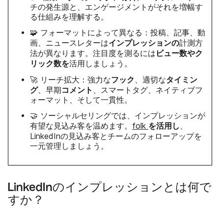
チの発生源と、エンゲージメントがそれを増幅す
る仕組みを理解する。
🧩 フォーマットによって異なる：投稿、記事、動
インプレッションの
画、ニュースレターは
計測方
ビュー数やク
法が異なります。注目度を測るには
リック数を
活用しましょう。
フック
タイミン
🚀 リーチ拡大：強力な
、適切な
グ
コメント
、早期
、スマートタグ、ネイティブフ
ォーマット、そして一貫性。
🤝 ソーシャルセリングでは、インプレッションが
を活用し
有望な見込み客を温めます。
folk
、
LinkedInの見込み客とチームのフォローアップを
一元管理しましょう。
LinkedInのインプレッションとは何で
すか？