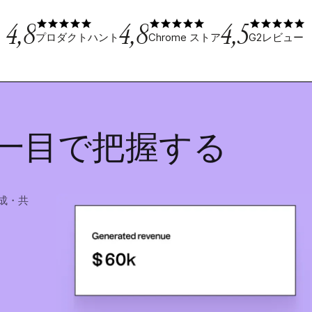
4,8
4,8
4,5
プロダクトハント
Chrome ストア
G2レビュー
一目で把握する
成・共