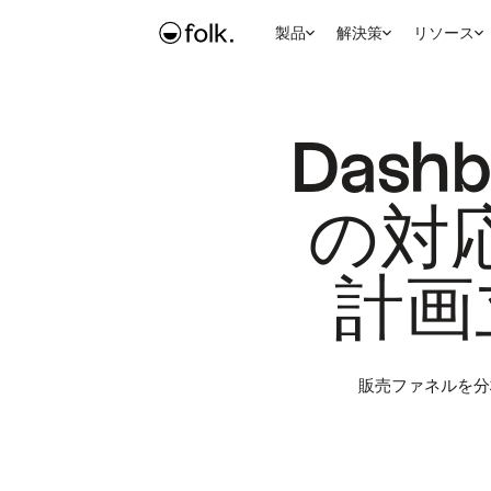
製品
解決策
リソース
Dash
の対
計画立
販売ファネルを分