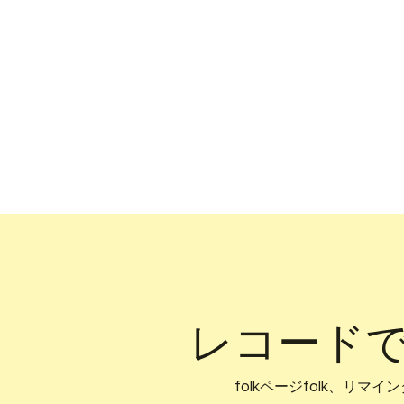
レコード
folkページfolk、