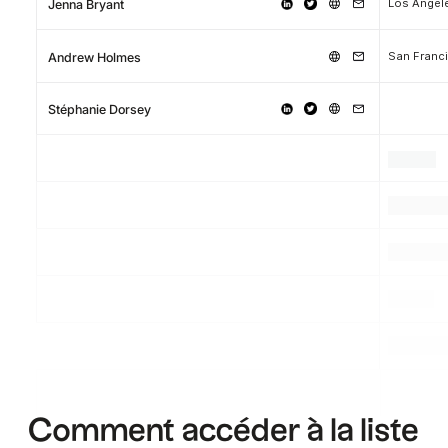
Los Angel
Jenna Bryant
San Franc
Andrew Holmes
Stéphanie Dorsey
.
.
.
.
.
.
.
.
.
Comment accéder à la liste