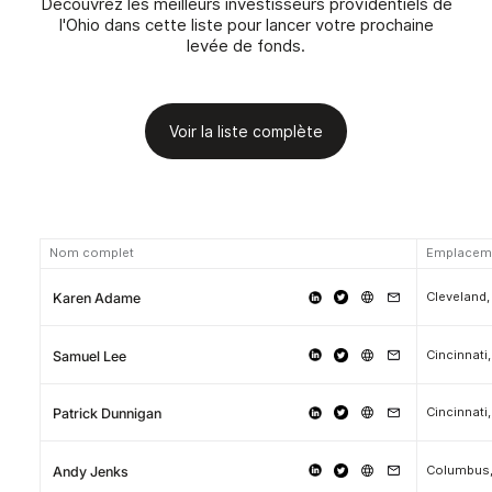
Découvrez les meilleurs investisseurs providentiels de
l'Ohio dans cette liste pour lancer votre prochaine
levée de fonds.
Voir la liste complète
Nom complet
Emplacem
Cleveland,
Karen Adame
Cincinnati
Samuel Lee
Cincinnati
Patrick Dunnigan
Columbus,
Andy Jenks