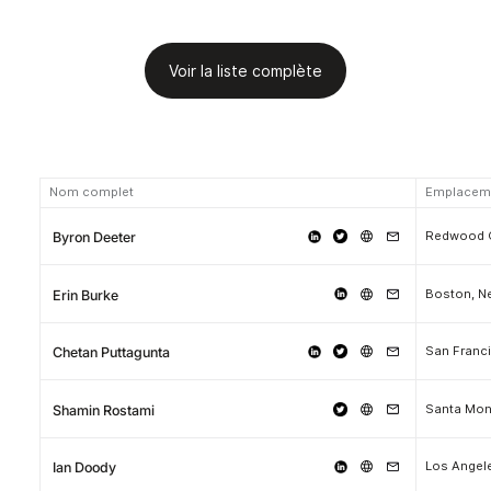
Voir la liste complète
Nom complet
Emplacem
Redwood Ci
Byron Deeter
Erin Burke
San Franci
Chetan Puttagunta
Santa Mon
Shamin Rostami
Los Angel
Ian Doody