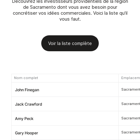
Découvrez les investisseurs providentiels de la région
de Sacramento dont vous avez besoin pour
concrétiser vos idées commerciales. Voici la liste qu'il
vous faut.
Voir la liste complète
Nom complet
Emplacem
Sacramento
John Finegan
Sacramento
Jack Crawford
Sacramento
Amy Peck
Sacramento
Gary Hooper