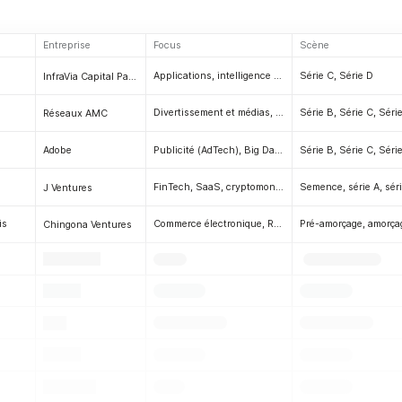
Entreprise
Focus
Scène
Applications, intelligence artificielle et apprentissage automatique (IA/ML), réalité augmentée et réalité virtuelle (RA/RV), CloudTech, outils de développement, entreprise, mobile, SaaS, économie des créateurs, logiciels de réunion, marketing (MarTech), logiciels
Série C, Série D
InfraVia Capital Partners
Divertissement et médias, marketing (MarTech), consommation
Série B, Série C, Séri
Réseaux AMC
Publicité (AdTech), Big Data et analyse de données, marketing (MarTech), SaaS, CloudTech, collaboration, outils de productivité
Série B, Série C, Séri
Adobe
FinTech, SaaS, cryptomonnaie/blockchain, publicité (AdTech), mégadonnées et analyse, PropTech, fabrication, intelligence artificielle et apprentissage automatique (IA/ML), applications, réalité augmentée et virtuelle (RA/RV), outils de développement, AgTech (FarmTech), AudioTech, B2C, beauté, B2B, BioTech, Entreprises fondées par des Noirs / Afro-Américains, Cannabis, ClimateTech & CleanTech, Outils de productivité, CloudTech, Sécurité cloud, Technologies de la construction, Infrastructures de communication, Consommation, CPG, Internet grand public, Économie des créateurs, CRM, Matériel, Cybersécurité, Appareils portables et quantification de soi, Service client, D2C, DeepTech, Santé, Divertissement et médias, E-commerce, EdTech, HR Tech, Énergie, Entreprises, E-Sports (jeux vidéo), Événements, FemTech, Alimentation et boissons, RestaurantTech, Avenir du travail, GovTech, Investissement à impact, Technologies de l'information, Infrastructures, InsurTech, Internet, IoT (Internet des objets), Télécommunications (TMT), Mobile, Legal Tech, Sciences de la vie, Marketing (MarTech), Logistique, Marketplace, Logiciels de réunion, Micro-mobilité, Sécurité des réseaux, Neurosciences, Pétrole et gaz, Voyages, PaaS (Plateformes), PetTech, Produits pharmaceutiques, Recrutement, RetailTech, Robotique, Automatisation des ventes, Covoiturage, Économie collaborative, Réseaux sociaux, Sports, Technologies de la chaîne d'approvisionnement, Durabilité, Entreprises fondées par des femmes, Transports, SpaceTech, Logiciels
Semence, série A, sér
J Ventures
is
Commerce électronique, RetailTech, EdTech, Entreprise, HR Tech, Réalité augmentée et virtuelle (RA/RV), InsurTech, FinTech, Mobile, PropTech, Biens de consommation, FemTech, Logiciels, Parenting, Alimentation et boissons, Marketing (MarTech), Automatisation des ventes, B2B, Cannabis, CRM, Marketplace, Technologie de la chaîne d'approvisionnement
Chingona Ventures
.
.
.
.
.
.
.
.
.
.
.
.
.
.
.