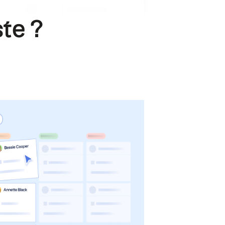
.
te ?