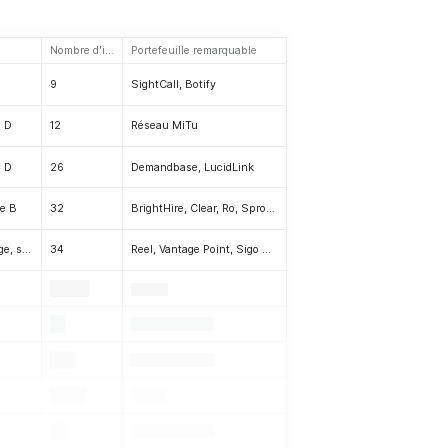
Nombre d'investissements
Portefeuille remarquable
9
SightCall, Botify
e D
12
Réseau MiTu
e D
26
Demandbase, LucidLink
ie B
32
BrightHire, Clear, Ro, Sprout, Singularity Energy, SafeBase, Proton.ai, Zone7
Pré-amorçage, amorçage, série A
34
Reel, Vantage Point, Sigo Seguros, Dame Products, Paerpay, Tiny Organics, Blanket, EarlyBird, Leaf Trade
.
.
.
.
.
.
.
.
.
.