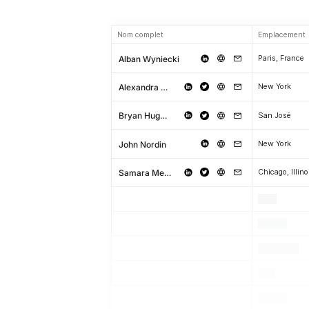
Nom complet
Emplacement
Alban Wyniecki
Paris, France
Alexandra Monaco
New York
Bryan Hughes
San José
John Nordin
New York
Samara Mejia Hernandez
Chicago, Illino
.
.
.
.
.
.
.
.
.
.