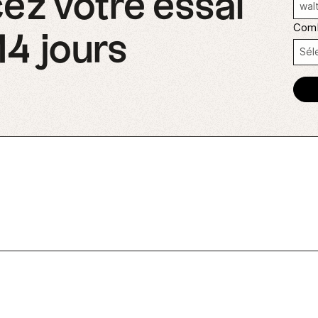
 votre essai
Comb
14 jours