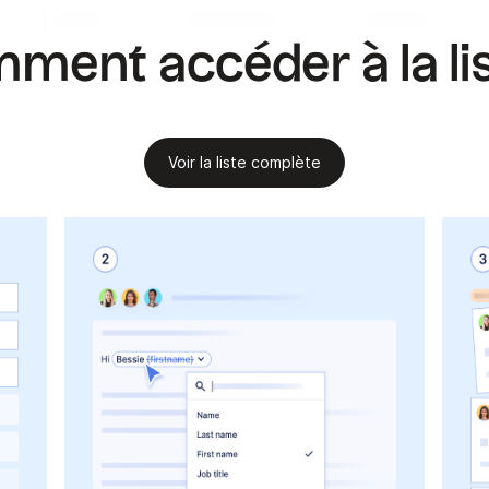
.
.
.
ment accéder à la lis
Voir la liste complète