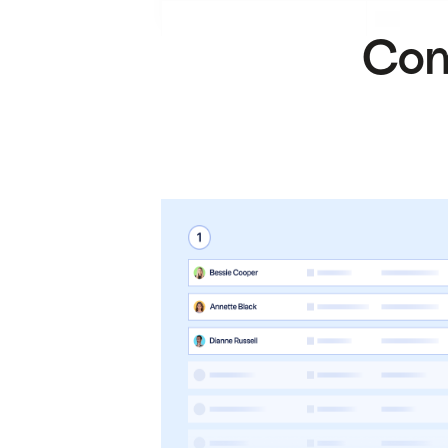
.
.
Com