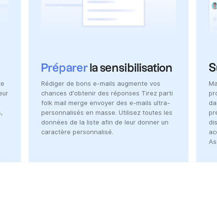
Préparer
la sensibilisation
S
te
Rédiger de bons e-mails augmente vos
Ma
eur
chances d'obtenir des réponses Tirez parti
pr
folk mail merge envoyer des e-mails ultra-
da
,
personnalisés en masse. Utilisez toutes les
pr
données de la liste afin de leur donner un
di
caractère personnalisé.
ac
As