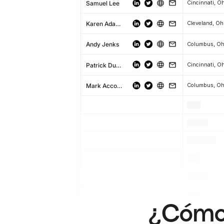
Samuel Lee
Cincinnati, O
Karen Adame
Cleveland, Oh
Andy Jenks
Columbus, Oh
Patrick Dunnigan
Cincinnati, O
Mark Accomando
Columbus, Oh
.
.
.
.
.
.
.
.
.
.
.
.
¿Cómo 