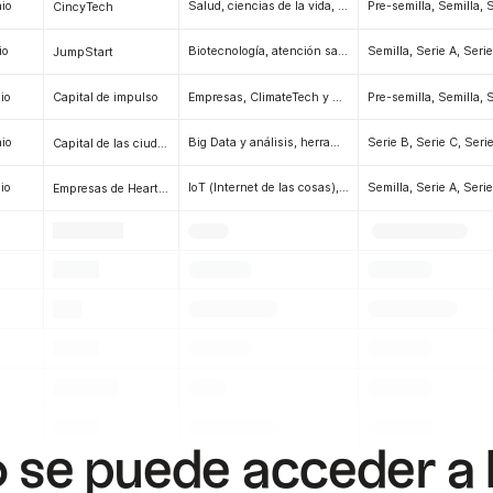
hio
Salud, ciencias de la vida, fabricación, dispositivos médicos, big data y análisis, tecnología en la nube, empresas, tecnología de la información, inteligencia artificial y aprendizaje automático (IA/ML), software.
Pre-semilla, Semilla, 
CincyTech
io
Biotecnología, atención sanitaria, dispositivos médicos, software, hardware, inteligencia artificial y aprendizaje automático (IA/ML), herramientas para desarrolladores, ciberseguridad, empresas, gestión de riesgos.
Semilla, Serie A, Seri
JumpStart
io
Empresas, ClimateTech y CleanTech, software, inteligencia artificial y aprendizaje automático (IA/ML), economía creativa, deportes electrónicos (juegos), EdTech, tecnología móvil, AgTech (FarmTech), big data y análisis, alimentación y bebidas, robótica, consultoría, SaaS, FinTech, tecnología jurídica.
Pre-semilla, Semilla, 
Capital de impulso
hio
Big Data y análisis, herramientas para desarrolladores, tecnología de la información, software, inteligencia artificial y aprendizaje automático (IA/ML), CRM, marketing (MarTech), biotecnología, atención sanitaria, dispositivos médicos, móviles, infraestructura, aplicaciones.
Serie B, Serie C, Seri
Capital de las ciudades ribereñas
io
IoT (Internet de las cosas), Inteligencia artificial y aprendizaje automático (IA/ML), Gestión de riesgos, Software, Dispositivos portátiles y cuantificación personal
Semilla, Serie A, Seri
Empresas de Heartland
.
.
.
.
.
.
.
.
.
.
.
.
.
.
.
.
.
.
se puede acceder a la