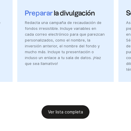
Preparar
la divulgación
S
e
Redacta una campaña de recaudación de
As
fondos irresistible. Incluye variables en
pi
cada correo electrónico para que parezcan
en
personalizados, como el nombre, la
Sé
inversión anterior, el nombre del fondo y
de
mucho más. Incluye tu presentación o
pu
incluso un enlace a tu sala de datos. ¡Haz
co
que sea llamativo!
di
té
Ver lista completa