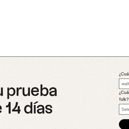
¿Cuál
u prueba
¿Cuá
folk?
 14 días