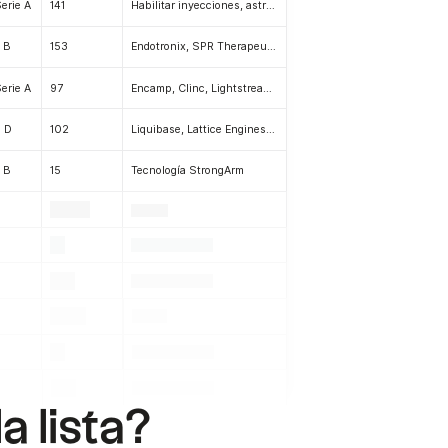
Serie A
141
Habilitar inyecciones, astrónomo
e B
153
Endotronix, SPR Therapeutics, Aware
Serie A
97
Encamp, Clinc, Lightstream, SoloLearn, Fifth Season, Civis Analytics, Ascent, Thoughtful Automation
e D
102
Liquibase, Lattice Engines, NICO, PerfectServe, Faction, Reveal Mobile
e B
15
Tecnología StrongArm
.
.
.
.
.
.
.
.
.
.
.
 lista?