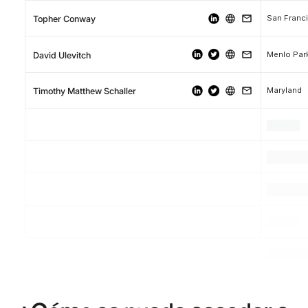
San Franc
Topher Conway
Menlo Par
David Ulevitch
Maryland
Timothy Matthew Schaller
.
.
.
.
.
.
.
.
.