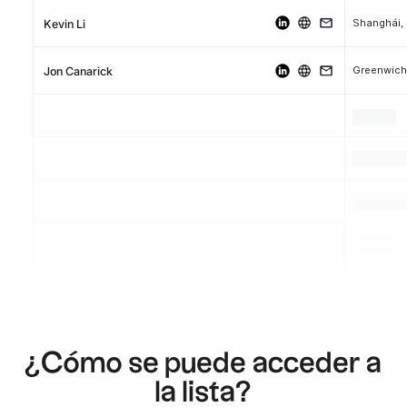
Shanghái,
Kevin Li
Greenwich
Jon Canarick
.
.
.
.
.
.
.
.
.
¿Cómo se puede acceder a
la lista?