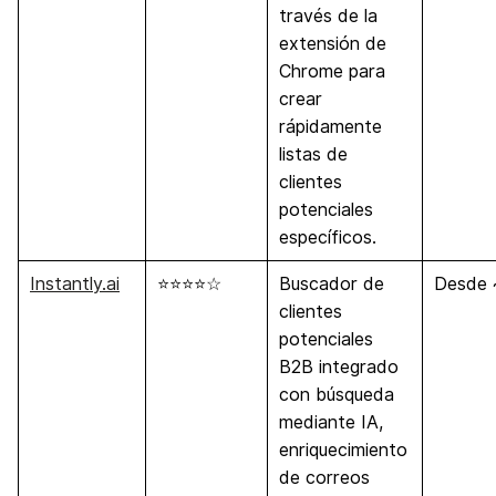
través de la
extensión de
Chrome para
crear
rápidamente
listas de
clientes
potenciales
específicos.
Instantly.ai
⭐⭐⭐⭐☆
Buscador de
Desde 
clientes
potenciales
B2B integrado
con búsqueda
mediante IA,
enriquecimiento
de correos