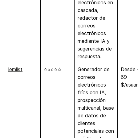
electrónicos en
cascada,
redactor de
correos
electrónicos
mediante IA y
sugerencias de
respuesta.
lemlist
⭐⭐⭐⭐☆
Generador de
Desde 
correos
69
electrónicos
$/usua
fríos con IA,
prospección
multicanal, base
de datos de
clientes
potenciales con