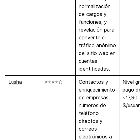
normalización
de cargos y
funciones, y
revelación para
convertir el
tráfico anónimo
del sitio web en
cuentas
identificadas.
Lusha
⭐⭐⭐⭐☆
Contactos y
Nivel gr
enriquecimiento
pago d
de empresas,
~17,90
números de
$/usua
teléfono
directos y
correos
electrónicos a