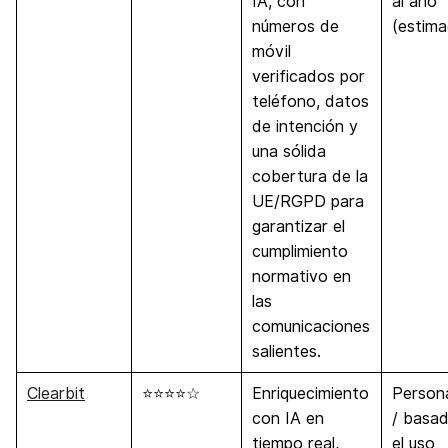
IA, con
al año
números de
(estima
móvil
verificados por
teléfono, datos
de intención y
una sólida
cobertura de la
UE/RGPD para
garantizar el
cumplimiento
normativo en
las
comunicaciones
salientes.
Clearbit
⭐⭐⭐⭐☆
Enriquecimiento
Person
con IA en
/ basa
tiempo real,
el uso