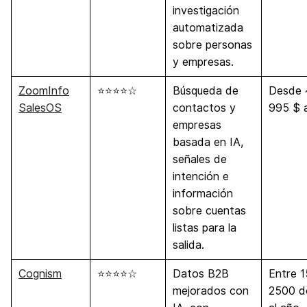
investigación
automatizada
sobre personas
y empresas.
ZoomInfo
⭐⭐⭐⭐☆
Búsqueda de
Desde 
SalesOS
contactos y
995 $ a
empresas
basada en IA,
señales de
intención e
información
sobre cuentas
listas para la
salida.
Cognism
⭐⭐⭐⭐☆
Datos B2B
Entre 
mejorados con
2500 d