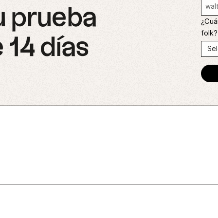
u prueba
¿Cuá
folk?
 14 días