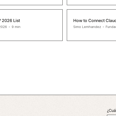
 2026 List
How to Connect Clau
9
min
 2026
•
Simo Lemhandez
•
Funda
¿Cuál