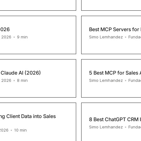
2026
Best MCP Servers for 
9
min
, 2026
•
Simo Lemhandez
•
Funda
 Claude AI (2026)
5 Best MCP for Sales 
8
min
, 2026
•
Simo Lemhandez
•
Funda
ng Client Data into Sales
8 Best ChatGPT CRM I
Simo Lemhandez
•
Funda
10
min
 2026
•