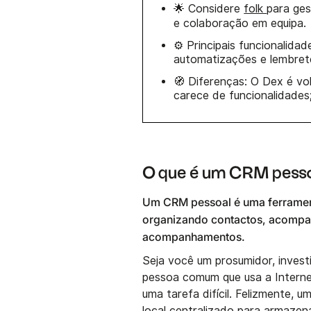
🌟 Considere
folk
para ges
e colaboração em equipa.
⚙️ Principais funcionalida
automatizações e lembretes
🧭 Diferenças: O Dex é vol
carece de funcionalidades
O que é um CRM pess
Um CRM pessoal é uma ferramenta
organizando contactos, acompan
acompanhamentos.
Seja você um prosumidor, invest
pessoa comum que usa a Interne
uma tarefa difícil. Felizmente,
local centralizado para armaze