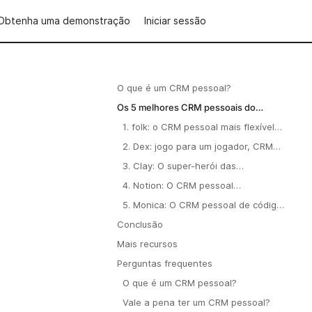
Obtenha uma demonstração
Iniciar sessão
O que é um CRM pessoal?
Os 5 melhores CRM pessoais do
mercado em 2026
1. folk: o CRM pessoal mais flexível e
fácil de usar
2. Dex: jogo para um jogador, CRM
pessoal integrado
3. Clay: O super-herói das
ferramentas de CRM pessoais, mas
4. Notion: O CRM pessoal
sem algumas funcionalidades
personalizável
5. Monica: O CRM pessoal de código
importantes
aberto para o acompanhamento de
Conclusão
relações privadas
Mais recursos
Perguntas frequentes
O que é um CRM pessoal?
Vale a pena ter um CRM pessoal?