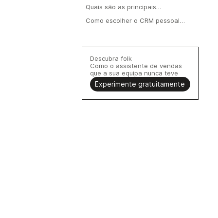
Quais são as principais
características de um CRM pessoal?‍
Como escolher o CRM pessoal
certo?
Descubra folk
Como o assistente de vendas
que a sua equipa nunca teve
Experimente gratuitamente