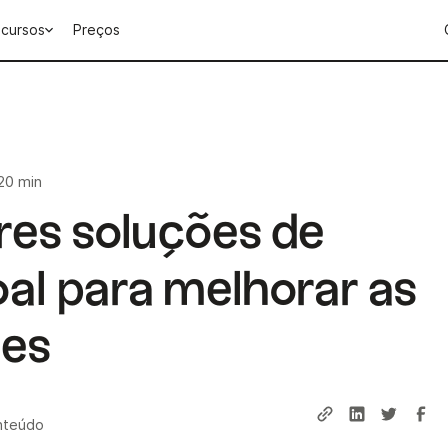
cursos
Preços
20 min
res soluções de
l para melhorar as
ões
nteúdo