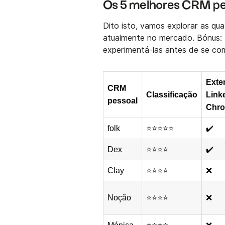
Os 5 melhores CRM pe
Dito isto, vamos explorar as qu
atualmente no mercado. Bónus: 
experimentá-las antes de se co
Exte
CRM
Classificação
Link
pessoal
Chr
folk
⭐⭐⭐⭐⭐
✔️
Dex
⭐⭐⭐⭐
✔️
Clay
⭐⭐⭐⭐
❌
Noção
⭐⭐⭐⭐
❌