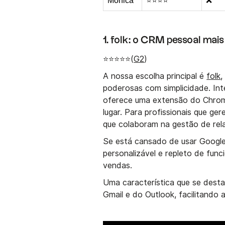
Mónica
⭐⭐⭐⭐
❌
1. folk: o CRM pessoal mais f
⭐⭐⭐⭐⭐(
G2
)
A nossa escolha principal é
folk
,
poderosas com simplicidade. In
oferece uma extensão do Chrom
lugar. Para profissionais que g
que colaboram na gestão de rel
Se está cansado de usar Google 
personalizável e repleto de fun
vendas.
Uma característica que se dest
Gmail e do Outlook, facilitando