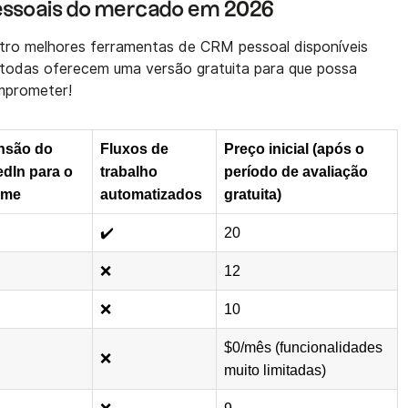
ssoais do mercado em 2026
atro melhores ferramentas de CRM pessoal disponíveis
todas oferecem uma versão gratuita para que possa
mprometer!
nsão do
Fluxos de
Preço inicial (após o
edIn para o
trabalho
período de avaliação
ome
automatizados
gratuita)
✔️
20
❌
12
❌
10
$0/mês (funcionalidades
❌
muito limitadas)