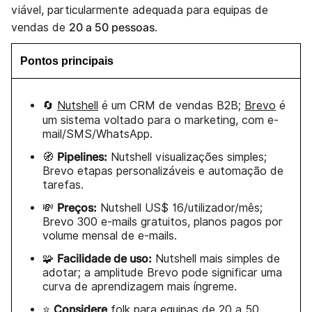
viável, particularmente adequada para equipas de
20 a 50 pessoas
vendas de
.
Pontos principais
🔄
Nutshell
é um CRM de vendas B2B;
Brevo
é
um sistema voltado para o marketing, com e-
mail/SMS/WhatsApp.
Pipelines:
🧭
Nutshell visualizações simples;
Brevo etapas personalizáveis e automação de
tarefas.
Preços:
💸
Nutshell US$ 16/utilizador/mês;
Brevo 300 e-mails gratuitos, planos pagos por
volume mensal de e-mails.
Facilidade de uso:
🧩
Nutshell mais simples de
adotar; a amplitude Brevo pode significar uma
curva de aprendizagem mais íngreme.
Considere
⭐
folk
para equipas de 20 a 50