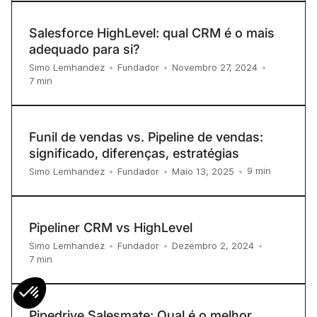
Salesforce HighLevel: qual CRM é o mais
adequado para si?
Simo Lemhandez
•
Fundador
•
Novembro 27, 2024
•
7
min
Funil de vendas vs. Pipeline de vendas:
significado, diferenças, estratégias
9
min
Simo Lemhandez
•
Fundador
•
Maio 13, 2025
•
Pipeliner CRM vs HighLevel
Simo Lemhandez
•
Fundador
•
Dezembro 2, 2024
•
7
min
Pipedrive Salesmate: Qual é o melhor