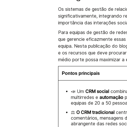
Os sistemas de gestão de relac
significativamente, integrando 
importância das interações soci
Para equipas de gestão de rede
que gerencie eficazmente essas
equipa. Nesta publicação do bl
e os recursos que deve procurar
médio porte possa maximizar a e
Pontos principais
CRM social
📣 Um
combina
automação
multirredes e
p
equipas de 20 a 50 pessoa
O CRM tradicional
⚖️
centr
comentários, mensagens d
abrangente das redes soci