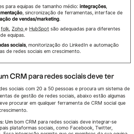
integrações
ades para equipas de tamanho médio:
,
gmentação
, sincronização de ferramentas, interface de
ação de vendas/marketing
.
folk
,
Zoho
e
HubSpot
são adequadas para diferentes
de equipas.
das sociais
, monitorização do LinkedIn e automação
ipas de redes sociais em crescimento.
 um CRM para redes sociais deve ter
edes sociais com 20 a 50 pessoas e procura um sistema de
entas de gestão de redes sociais, abaixo estão algumas
deve procurar em qualquer ferramenta de CRM social que
crescimento.
is: Um
bom CRM para redes sociais deve integrar-se
pais plataformas sociais, como Facebook, Twitter,
s. Essa integração permite que os membros da sua equipa