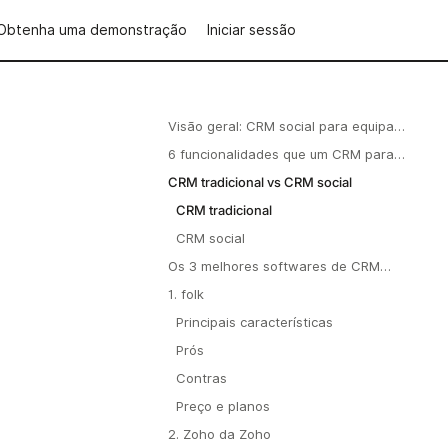
Obtenha uma demonstração
Iniciar sessão
Visão geral: CRM social para equipas
de 20 a 50 pessoas
6 funcionalidades que um CRM para
redes sociais deve ter
CRM tradicional vs CRM social
CRM tradicional
CRM social
Os 3 melhores softwares de CRM
para redes sociais
1. folk
Principais características
Prós
Contras
Preço e planos
2. Zoho da Zoho