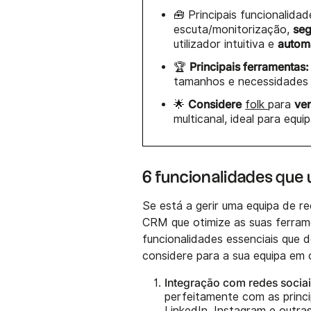
🧰 Principais funcionalid
se
escuta/monitorização,
autom
utilizador intuitiva e
Principais ferramentas:
🏆
tamanhos e necessidades 
Considere
ven
🌟
folk
para
multicanal, ideal para equ
6 funcionalidades que
Se está a gerir uma equipa de r
CRM que otimize as suas ferram
funcionalidades essenciais que 
considere para a sua equipa em 
Integração com redes socia
perfeitamente com as princi
LinkedIn, Instagram e outra