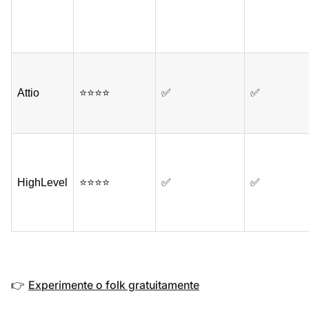
Attio
⭐⭐⭐⭐
✅
✅
HighLevel
⭐⭐⭐⭐
✅
✅
Experimente o folk gratuitamente
👉