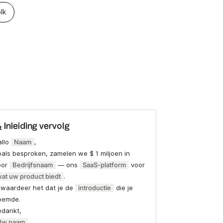
lk
 Inleiding vervolg
allo
Naam
,
als besproken, zamelen we $ 1 miljoen in
oor
Bedrijfsnaam
— ons
SaaS-platform
voor
at uw product biedt
.
 waardeer het dat je de
introductie
die je
oemde.
edankt,
Uw naam