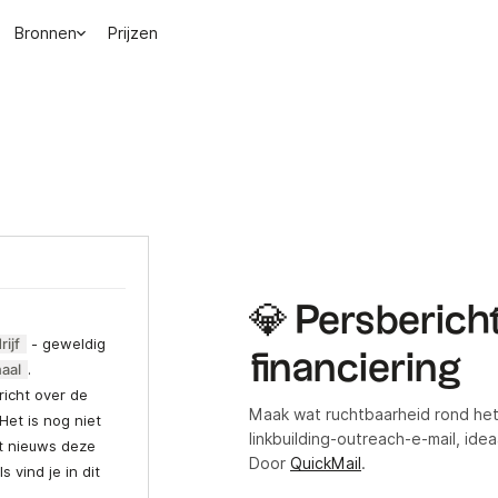
Bronnen
Prijzen
💎 Persbericht
rijf
- geweldig
financiering
haal
.
richt over de
Maak wat ruchtbaarheid rond het
Het is nog niet
linkbuilding-outreach-e-mail, id
t nieuws deze
Door
QuickMail
.
 vind je in dit