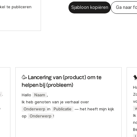
kel te publiceren
Sjabloon kopiëren
Ga naar fo
🥳 Lancering van {product} om te

helpen bij {probleem}
H
m
.
Zo
Hallo
Naam
,
v
Ik heb genoten van je verhaal over
e
w
Onderwerp
in
Publicatie
— het heeft mijn kijk
Ik
op
Onderwerp
!
n
B