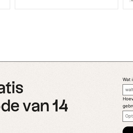
Wat i
atis
Hoev
de van 14
gebr