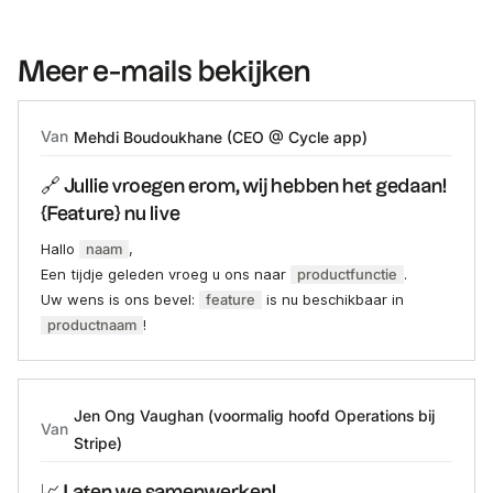
Meer e-mails bekijken
Van
Mehdi Boudoukhane (CEO @ Cycle app)
🔗 Jullie vroegen erom, wij hebben het gedaan!
{Feature} nu live
Hallo
naam
,
Een tijdje geleden vroeg u ons naar
productfunctie
.
Uw wens is ons bevel:
feature
is nu beschikbaar in
productnaam
!
Jen Ong Vaughan (voormalig hoofd Operations bij
Van
Stripe)
📈 Laten we samenwerken!