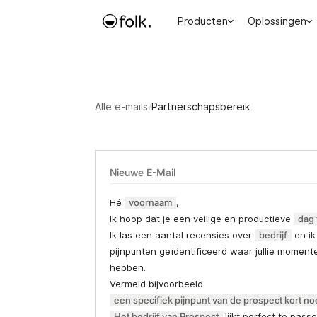
Producten
Oplossingen
Alle e-mails
/
Partnerschapsbereik
Nieuwe E-Mail
Hé
voornaam
,
Ik hoop dat je een veilige en productieve
dag
Ik las een aantal recensies over
bedrijf
en ik
pijnpunten geïdentificeerd waar jullie momen
hebben.
Vermeld bijvoorbeeld
een specifiek pijnpunt van de prospect kort 
Het bedrijf van Prospect
lijkt perfect te pass