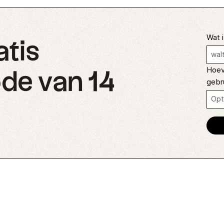
Wat i
atis
Hoev
de van 14
gebr