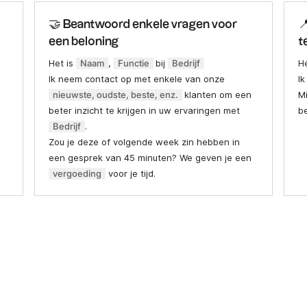
🤝 Beantwoord enkele vragen voor

een beloning
t
Het is
Naam
,
Functie
bij
Bedrijf
H
Ik neem contact op met enkele van onze
Ik
nieuwste, oudste, beste, enz.
klanten om een
M
beter inzicht te krijgen in uw ervaringen met
be
Bedrijf
.
Zou je deze of volgende week zin hebben in
een gesprek van 45 minuten? We geven je een
vergoeding
voor je tijd.