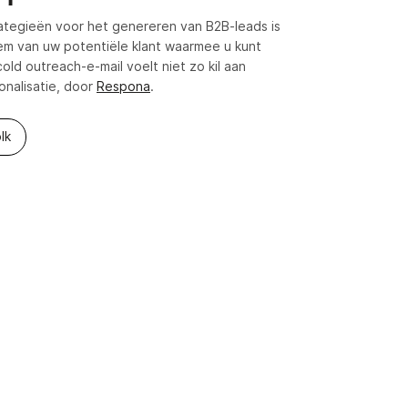
ategieën voor het genereren van B2B-leads is
em van uw potentiële klant waarmee u kunt
ld outreach-e-mail voelt niet zo kil aan
onalisatie, door
Respona
.
lk