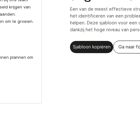
beeld krijgen van
Een van de meest effectieve str
maanden.
het identificeren van een proble
en om te groeien.
helpen. Deze sjabloon voor een co
dankzij het hoge niveau van pers
Sjabloon kopiëren
Ga naar fo
unnen plannen om