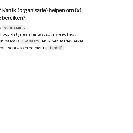
 Kan ik {organisatie} helpen om {x}
e bereiken?
é
voornaam
,
 hoop dat je een fantastische week hebt!
ijn naam is
uw naam
en ik ben medewerker
drijfsontwikkeling hier bij
bedrijf
.