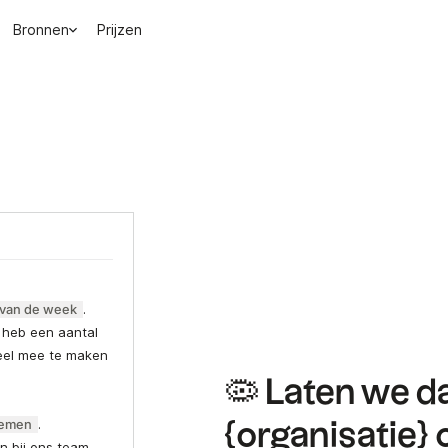
Bronnen
Prijzen
 van de week
.
 heb een aantal
teel mee te maken
🦠 Laten we da
noemen
.
{organisatie} 
en bij ons team