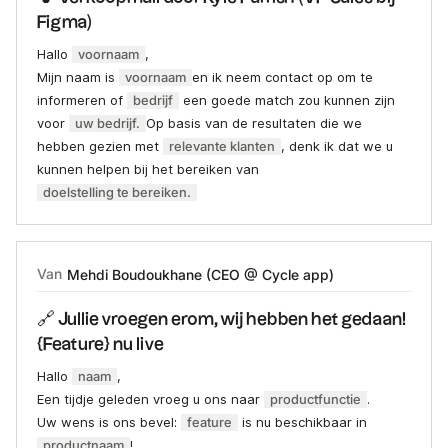
Figma)
Hallo
voornaam
,‍
Mijn naam is
voornaam
en ik neem contact op om te
informeren of
bedrijf
een goede match zou kunnen zijn
voor
uw bedrijf.
Op basis van de resultaten die we
hebben gezien met
relevante klanten
, denk ik dat we u
kunnen helpen bij het bereiken van
doelstelling te bereiken.
Van
Mehdi Boudoukhane (CEO @ Cycle app)
🔗 Jullie vroegen erom, wij hebben het gedaan!
{Feature} nu live
Hallo
naam
,
Een tijdje geleden vroeg u ons naar
productfunctie
.
Uw wens is ons bevel:
feature
is nu beschikbaar in
productnaam
!