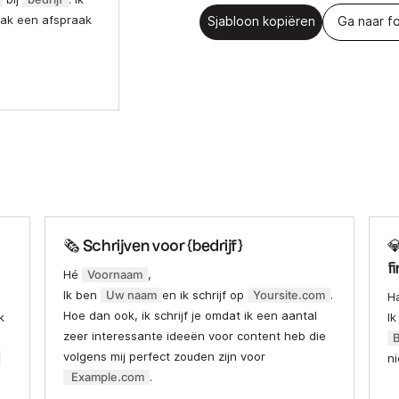
aak een afspraak
Sjabloon kopiëren
Ga naar fo
🗞 Schrijven voor {bedrijf}

f
Hé
Voornaam
,
Ik ben
Uw naam
en ik schrijf op
Yoursite.com
.
H
Hoe dan ook, ik schrijf je omdat ik een aantal
k
Ik
zeer interessante ideeën voor content heb die
B
volgens mij perfect zouden zijn voor
n
Example.com
.