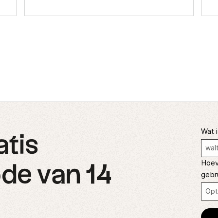
Wat i
atis
Hoev
de van 14
gebr