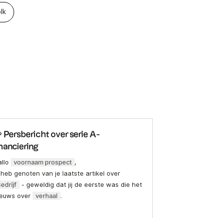
lk
 Persbericht over serie A-
inanciering
allo
voornaam prospect
,
 heb genoten van je laatste artikel over
edrijf
- geweldig dat jij de eerste was die het
ieuws over
verhaal
.