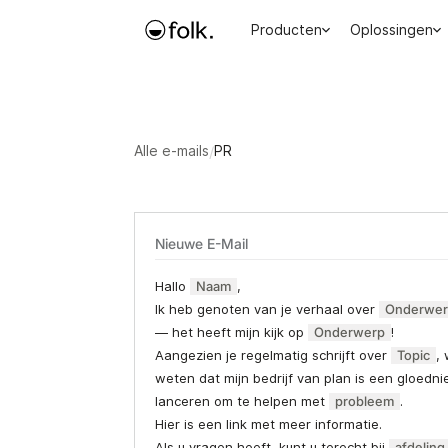
Producten
Oplossingen
Alle e-mails
/
PR
Nieuwe E-Mail
Hallo
Naam
,
Ik heb genoten van je verhaal over
Onderwe
— het heeft mijn kijk op
Onderwerp
!
Aangezien je regelmatig schrijft over
Topic
, 
weten dat mijn bedrijf van plan is een gloedni
lanceren om te helpen met
probleem
.
Hier is een link met meer informatie.
Als u vragen heeft, kunt u terecht bij
afdeling