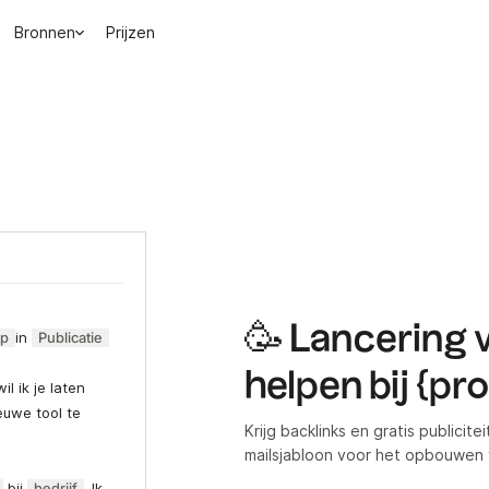
Bronnen
Prijzen
🥳 Lancering 
rp
in
Publicatie
helpen bij {pr
wil ik je laten
euwe tool te
Krijg backlinks en gratis publici
mailsjabloon voor het opbouwen 
bij
bedrijf
. Ik