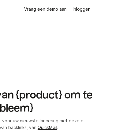
Vraag een demo aan
Inloggen
van {product} om te
obleem}
teit voor uw nieuwste lancering met deze e-
van backlinks, van
QuickMail
.