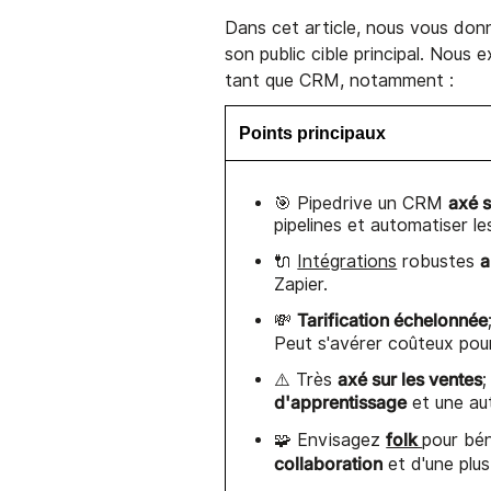
Dans cet article, nous vous don
son public cible principal. Nous
tant que CRM, notamment :
Points principaux
axé s
🎯 Pipedrive un CRM
pipelines et automatiser le
a
🔌
Intégrations
robustes
Zapier.
Tarification échelonnée
💸
Peut s'avérer coûteux pou
axé sur les ventes
⚠️ Très
;
d'apprentissage
et une aut
folk
🧩 Envisagez
pour bén
collaboration
et d'une plus