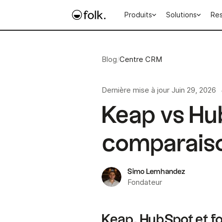
Produits
Solutions
Re
Blog
/
Centre CRM
Dernière mise à jour
Juin 29, 2026
Keap vs Hub
comparaiso
Simo Lemhandez
Fondateur
Keap, HubSpot et fo