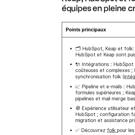
équipes en pleine c
Points principaux
🗂️ HubSpot, Keap et folk:
HubSpot et Keap sont pui
🔌 Intégrations : HubSpot o
coûteuses et complexes ; 
synchronisation folk (
inté
📈 Pipeline et e-mails : 
formules supérieures ; Keap
pipelines et mail merge basé
🧭 Expérience utilisateur 
HubSpot ; configuration f
migration et assistance prio
✅ Découvrez
folk
pour les