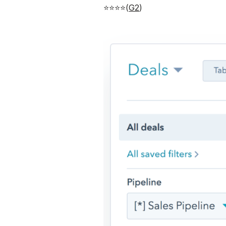
⭐⭐⭐⭐(
G2
)