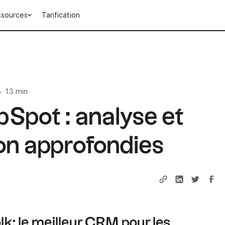
ssources
Tarification
13 min
•
Spot : analyse et
n approfondies
lk: le meilleur CRM pour les