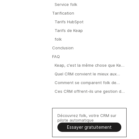
Service folk
Tarification
Tarifs HubSpot
Tarifs de Keap
folk
Conclusion
FAQ
Keap, c'est la même chose que Keap
?
Quel CRM convient le mieux aux
équipes en pleine croissance
Comment se comparent folk de
comptant entre 20 et 50 personnes
HubSpot, Keap et folk ?
Ces CRM offrent-ils une gestion du
?
pipeline ?
Découvrez folk, votre CRM sur
pilote automatique
Essayer gratuitement